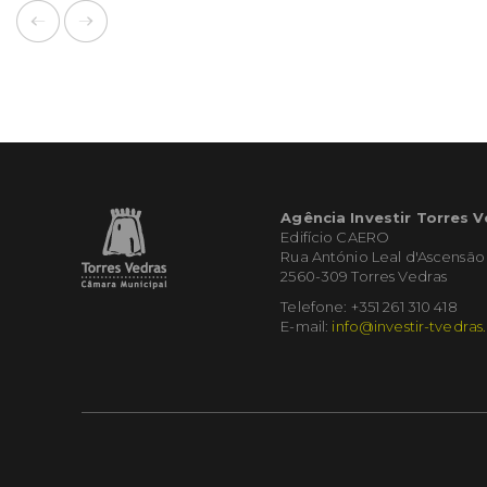
Agência Investir Torres 
Edifício CAERO
Rua António Leal d'Ascensão
2560-309 Torres Vedras
Telefone: +351 261 310 418
E-mail:
info@investir-tvedras