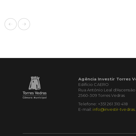
Agência Investir Torres 
Edifício CAERO
Rua António Leal d'Ascensão
2560-309 Torres Vedras
Telefone: +351 261 310 418
E-mail:
info@investir-tvedras