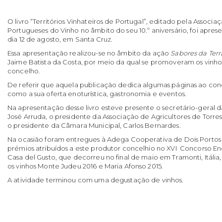
O livro “Territórios Vinhateiros de Portugal”, editado pela Associa
Portugueses do Vinho no âmbito do seu 10.º aniversário, foi apres
dia 12 de agosto, em Santa Cruz.
Essa apresentação realizou-se no âmbito da ação
Sabores da Terr
Jaime Batista da Costa, por meio da qual se promoveram os vinhos 
concelho.
De referir que aquela publicação dedica algumas páginas ao co
como a sua oferta enoturística, gastronomia e eventos.
Na apresentação desse livro esteve presente o secretário-geral
José Arruda, o presidente da Associação de Agricultores de Torres
o presidente da Câmara Municipal, Carlos Bernardes.
Na ocasião foram entregues à Adega Cooperativa de Dois Portos d
prémios atribuídos a este produtor concelhio no XVI Concorso En
Casa del Gusto, que decorreu no final de maio em Tramonti, Itáli
os vinhos Monte Judeu 2016 e Maria Afonso 2015.
A atividade terminou com uma degustação de vinhos.