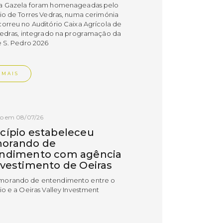
a Gazela foram homenageadas pelo
io de Torres Vedras, numa cerimónia
orreu no Auditório Caixa Agrícola de
Vedras, integrado na programação da
e S. Pedro 2026
 MAIS
do em 08/07/26
cípio estabeleceu
orando de
ndimento com agência
nvestimento de Oeiras
orando de entendimento entre o
io e a Oeiras Valley Investment
foi assinado na manhã de ontem, dia
lho, numa cerimónia realizada no
o do Convento da Graça.