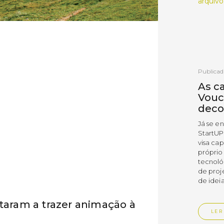
arquivo
Publicad
As c
Vouc
deco
Já se e
StartUP
visa cap
próprio
tecnoló
de proj
de ideia
ltaram a trazer animação à
LER