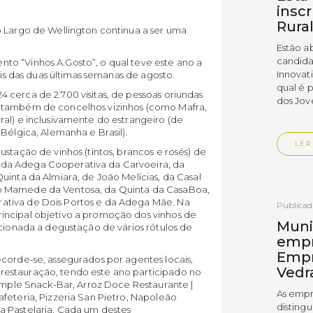
insc
Rura
o Largo de Wellington continua a ser uma
Estão a
candida
o “Vinhos A.Gosto”, o qual teve este ano a
Innovat
eis das duas últimas semanas de agosto.
qual é 
cerca de 2.700 visitas, de pessoas oriundas
dos Jov
 também de concelhos vizinhos (como Mafra,
al) e inclusivamente do estrangeiro (de
Bélgica, Alemanha e Brasil).
LER
stação de vinhos (tintos, brancos e rosés) de
da Adega Cooperativa da Carvoeira, da
uinta da Almiara, de João Melícias, da Casal
o Mamede da Ventosa, da Quinta da CasaBoa,
ativa de Dois Portos e da Adega Mãe. Na
Publica
incipal objetivo a promoção dos vinhos de
Muni
rcionada a degustação de vários rótulos de
empr
Empr
corde-se, assegurados por agentes locais,
Vedr
estauração, tendo este ano participado no
Simple Snack-Bar, Arroz Doce Restaurante |
As empr
feteria, Pizzeria San Pietro, Napoleão
disting
a Pastelaria. Cada um destes