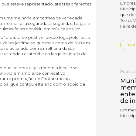
Empres
que esteve representado, até três diferentes
Municíp
que dec
ém uma melhoria em termos de variedade,
Torres 
 a mesma foi assegurada às segundas, terças e
Feira d
 quintas-feiras consistiu em música ao vivo.
” é bastante positivo, desde logo pelo facto
 visitas (estima-se que mais cerca de 500 em
LER
tá relacionado com a melhoria da sua
e estendeu à lateral e ao largo da Igreja de
to que celebra a gastronomia local e se
Publica
nvívio em ambiente convidativo,
para a promoção do Enoturismo no
Muni
ipal que contou este ano com o apoio da
mem
ente
de i
Um mem
Municíp
Agency 
7 de ju
claustr