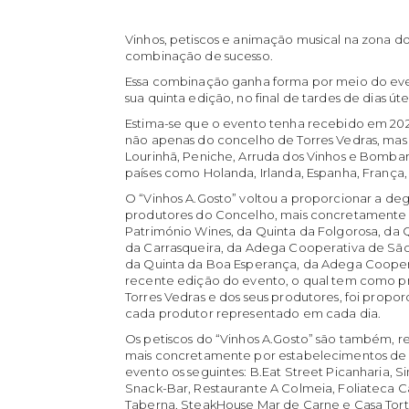
Vinhos, petiscos e animação musical na zona d
combinação de sucesso.
Essa combinação ganha forma por meio do event
sua quinta edição, no final de tardes de dias út
Estima-se que o evento tenha recebido em 2024 
não apenas do concelho de Torres Vedras, mas
Lourinhã, Peniche, Arruda dos Vinhos e Bombarr
países como Holanda, Irlanda, Espanha, França, 
O “Vinhos A.Gosto” voltou a proporcionar a degu
produtores do Concelho, mais concretamente 
Património Wines, da Quinta da Folgorosa, da Q
da Carrasqueira, da Adega Cooperativa de Sã
da Quinta da Boa Esperança, da Adega Cooper
recente edição do evento, o qual tem como pr
Torres Vedras e dos seus produtores, foi propo
cada produtor representado em cada dia.
Os petiscos do “Vinhos A.Gosto” são também, re
mais concretamente por estabelecimentos de r
evento os seguintes: B.Eat Street Picanharia, 
Snack-Bar, Restaurante A Colmeia, Foliateca Ca
Taberna, SteakHouse Mar de Carne e Casa Tort