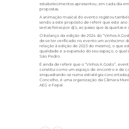
estabelecimentos apresentou, em cada dia em 
propostas.
A animação musical do evento registou tamb
sendo a este propósito de referir que este ano
sextas-feiras por dj’s, ao passo que às quartas e
O balanço da edição de 2024 do “Vinhos A.Gosto
de se ter verificado no evento um acréscimo de
relação à edição de 2023 do mesmo), o que es
qualidade e a expansão do seu espaço, o qual s
São Pedro.
É ainda de referir que o “Vinhos A.Gosto”, even
constitui como um espaço de encontro e de co
enquadrando-se numa estratégia concertada 
Concelho, é uma organização da Câmara Munic
AEG e Fepal.