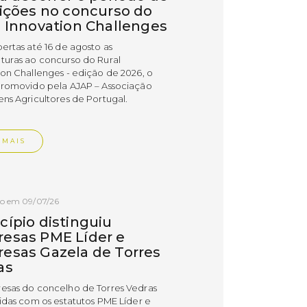
rições no concurso do
l Innovation Challenges
bertas até 16 de agosto as
turas ao concurso do Rural
ion Challenges - edição de 2026, o
promovido pela AJAP – Associação
ens Agricultores de Portugal.
 MAIS
do em 09/07/26
cípio distinguiu
esas PME Líder e
esas Gazela de Torres
as
esas do concelho de Torres Vedras
uidas com os estatutos PME Líder e