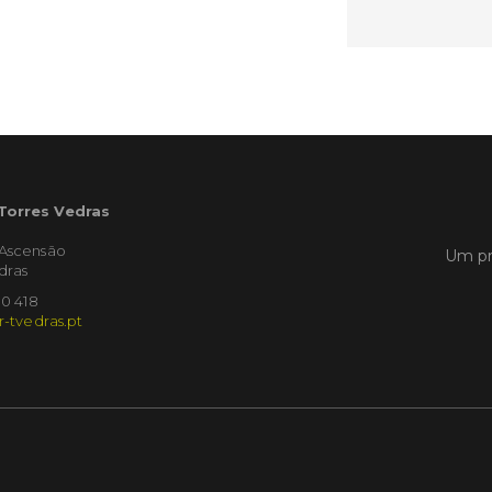
LER
Publica
Torre
ediç
 Torres Vedras
A Sema
'Ascensão
Um pr
Vedras r
dras
reunin
10 418
empresa
r-tvedras.pt
iniciati
negócio
compet
LER