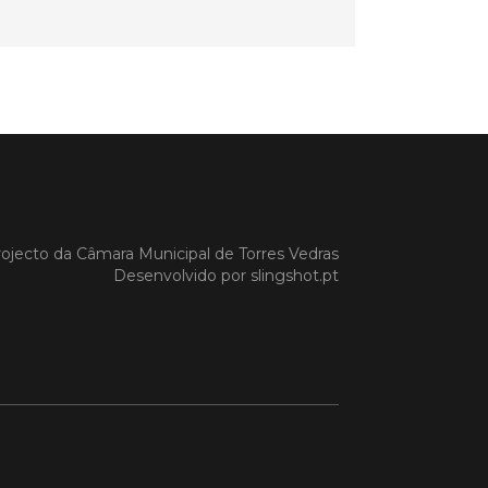
 MAIS
do em 20/04/26
s Vedras recebeu a 13.ª
ão da Semana INOV-E
na INOV-E – Empreender em Torres
ojecto da
Câmara Municipal de Torres Vedras
egressou entre os dias 13 e 16 de abril,
Desenvolvido por
slingshot.pt
do empreendedores, tecido
rial e especialistas num conjunto de
vas focadas na inovação, criação de
s e desenvolvimento de
ências empreendedoras.
 MAIS