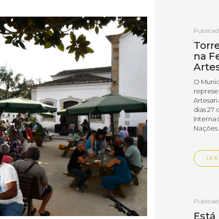
Publica
Torr
na Fe
Arte
O Munic
represe
Artesan
dias 27 
Interna
Nações
LER
Publica
Está