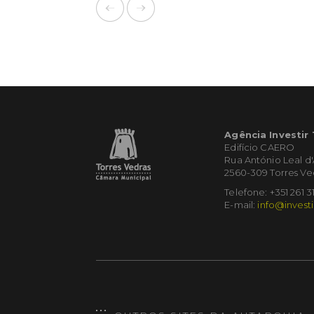
Agência Investir
Edifício CAERO
Rua António Leal d
2560-309 Torres Ve
Telefone: +351 261 3
E-mail:
info@investi