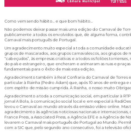
Como vem sendo hábito… e que bom hábito…
Não podemos deixar passar mais uma edição do Carnaval de Tor
publicamente a todos os envolvidos que, de alguma forma, contr
Carnaval mais português de Portugal.
Um agradecimento muito especial a toda a comunidade educativ
grupos de mascarados, aos grupos carnavalescos, aos grupos de m
“cabeçudos”, às empresas criativas e a todos os foliões torrienses
do país e estrangeiro, que encheram e animaram as ruas e praça
fundamentais para o êxito de mais esta edição.
Agradecimento também à Real Confraria do Carnaval de Torres e 
particular à Rainha (Pedro Adam) que, após 10 anos de entrega e
com espírito de missão cumprida. À Rainha, o nosso muito Obriga
Agradecimento a toda a comunicação social, em particular à RTP, 
jornal A Bola, à comunicação social local e em especial à RadiOes
levou o Carnaval ao mundo através da emissão vídeo online. Ma
agradecimento às agências noticiosas nacionais e internacionais, 
France Press, a Associated Press, a Agência EFE e a Agência de Not
levarem o Carnaval mais português de Portugal ao Mundo. Permit
com a SIC que, pelo segundo ano consecutivo, foi a televisão ofic