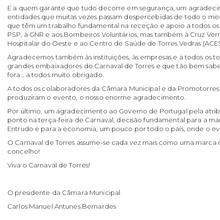
E a quem garante que tudo decorre em segurança, um agradecim
entidades que muitas vezes passam despercebidas de todo o me
que têm um trabalho fundamental na receção e apoio a todos os 
PSP, à GNR e aos Bombeiros Voluntários, mas também à Cruz Ver
Hospitalar do Oeste e ao Centro de Saúde de Torres Vedras (ACES
Agradecemos também às instituições, às empresas e a todos os to
grandes embaixadores do Carnaval de Torres e que tão bem s
fora… a todos muito obrigado.
A todos os colaboradores da Câmara Municipal e da Promotorres
produziram o evento, o nosso enorme agradecimento.
Por último, um agradecimento ao Governo de Portugal pela atrib
ponto na terça-feira de Carnaval, decisão fundamental para a m
Entrudo e para a economia, um pouco por todo o país, onde o eve
O Carnaval de Torres assume-se cada vez mais como uma marca d
concelho!
Viva o Carnaval de Torres!
O presidente da Câmara Municipal
Carlos Manuel Antunes Bernardes