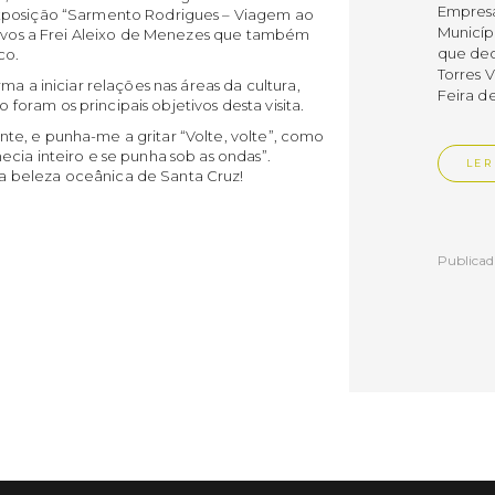
Empres
exposição “Sarmento Rodrigues – Viagem ao
Municíp
ativos a Frei Aleixo de Menezes que também
que dec
co.
Torres 
a a iniciar relações nas áreas da cultura,
Feira d
ram os principais objetivos desta visita.
e, e punha-me a gritar “Volte, volte”, como
cia inteiro e se punha sob as ondas”.
LER
 beleza oceânica de Santa Cruz!
Publica
Muni
mem
ente
de i
Um mem
Municíp
Agency 
7 de ju
claustr