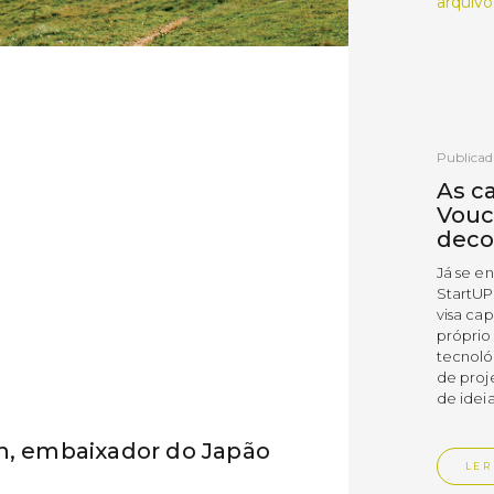
arquivo
Publicad
As c
Vouc
deco
Já se e
StartUP
visa cap
próprio
tecnoló
de proj
de ideia
an, embaixador do Japão
LER