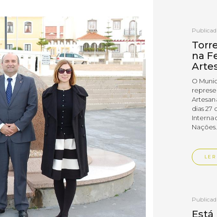
Publica
Torr
na Fe
Arte
O Munic
represe
Artesan
dias 27 
Interna
Nações
LER
Publica
Está