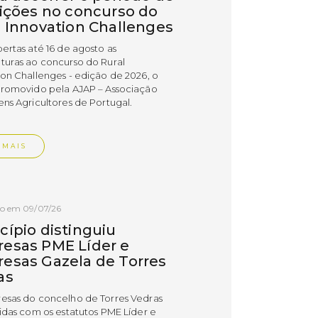
rições no concurso do
l Innovation Challenges
bertas até 16 de agosto as
turas ao concurso do Rural
ion Challenges - edição de 2026, o
promovido pela AJAP – Associação
ens Agricultores de Portugal.
 MAIS
do em 09/07/26
cípio distinguiu
esas PME Líder e
esas Gazela de Torres
as
esas do concelho de Torres Vedras
uidas com os estatutos PME Líder e