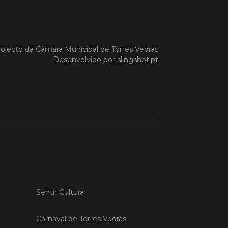
 MAIS
ojecto da
Câmara Municipal de Torres Vedras
Desenvolvido por
slingshot.pt
do em 20/04/26
s Vedras recebeu a 13.ª
ão da Semana INOV-E
na INOV-E – Empreender em Torres
egressou entre os dias 13 e 16 de abril,
do empreendedores, tecido
rial e especialistas num conjunto de
vas focadas na inovação, criação de
s e desenvolvimento de
ências empreendedoras.
Sentir Cultura
 MAIS
Carnaval de Torres Vedras