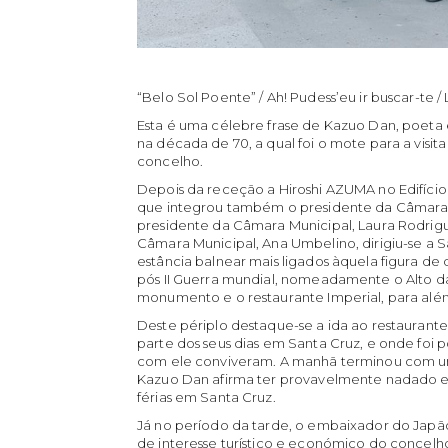
“Belo Sol Poente” / Ah! Pudess’eu ir buscar-te / 
Esta é uma célebre frase de Kazuo Dan, poeta 
na década de 70, a qual foi o mote para a visi
concelho.
Depois da receção a Hiroshi AZUMA no Edifício 
que integrou também o presidente da Câmara M
presidente da Câmara Municipal, Laura Rodrigu
Câmara Municipal, Ana Umbelino, dirigiu-se a Sa
estância balnear mais ligados àquela figura de
pós II Guerra mundial, nomeadamente o Alto da
monumento e o restaurante Imperial, para alé
Deste périplo destaque-se a ida ao restaurant
parte dos seus dias em Santa Cruz, e onde foi 
com ele conviveram. A manhã terminou com uma
Kazuo Dan afirma ter provavelmente nadado e
férias em Santa Cruz.
Já no período da tarde, o embaixador do Japão 
de interesse turístico e económico do conc