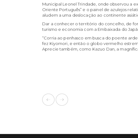
Municipal Leonel Trindade, onde observou a 
Oriente Português” e o painel de azulejos rel
aludem a uma deslocação ao continente asiáti
Dar a conhecer o território do concelho, de form
turismo e economia com a Embaixada do Japão fo
“Corria ao penhasco em busca do poente ardent
fez Kiyomori, e então o globo vermelho estreme
Aprecie também, como Kazuo Dan, a magnífica