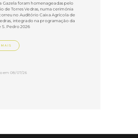
a Gazela foram homenageadas pelo
io de Torres Vedras, numa cerimónia
orreu no Auditório Caixa Agrícola de
Vedras, integrado na programação da
e S. Pedro 2026
 MAIS
do em 08/07/26
cípio estabeleceu
orando de
ndimento com agência
nvestimento de Oeiras
orando de entendimento entre o
io e a Oeiras Valley Investment
foi assinado na manhã de ontem, dia
lho, numa cerimónia realizada no
o do Convento da Graça.