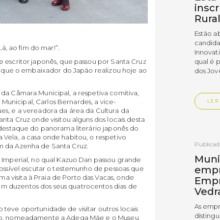
insc
Rura
Estão a
candida
Lá, ao fim do mar!”.
Innovat
qual é 
e escritor japonês, que passou por Santa Cruz
ta que o embaixador do Japão realizou hoje ao
dos Jov
da Câmara Municipal, a respetiva comitiva,
unicipal, Carlos Bernardes, a vice-
LER
es, e a vereadora da área da Cultura da
nta Cruz onde visitou alguns dos locais desta
 destaque do panorama literário japonês do
 Vela, a casa onde habitou, o respetivo
Publica
m da Azenha de Santa Cruz.
Muni
e Imperial, no qual Kazuo Dan passou grande
empr
possível escutar o testemunho de pessoas que
 visita à Praia de Porto das Vacas, onde
Empr
m duzentos dos seus quatrocentos dias de
Vedr
As empr
teve oportunidade de visitar outros locais
disting
elho, nomeadamente a Adega Mãe e o Museu