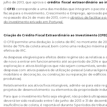
julho de 2013, que aprova o
cré­dito fiscal extraordinário ao 
O
CFEI
corresponde a uma das medidas que integram o pacote de 
fiscais para o Investimento, Crescimento e Emprego, aprovado pe
no passado dia 24 de maio de 2013, com o
ob­jetivo de facilitar 
do investimento privado em Portugal.
Criação do Crédito Fiscal Extraordiná­rio ao Investimento (CFEI
O CFEI permite uma dedução à coleta de IRC no montante de 20%
limite de 70% da coleta anual, bem como uma redução máxima 
efetiva de IRC.
As despesas elegíveis para efeitos deste regime são as relativas a 
de novo a entrar em fun­cionamento até ao período de 2014 e qu
exploração e ativos biológicos que não sejam consumí­veis, sendo
despesas com ativos passíveis de utilização pessoal (viaturas ligeir
mobiliário e decoração, ou construção ou reparação de edifícios 
pro­dutivas).
Relativamente aos ativos fixos intangí­veis, admite-se para este 
projetos de desenvolvimento ou elementos da propriedade indust
Para que o investimento feito seja elegí­vel, não poderá ultrapass
deverá ter sido realizado entre 1 de junho de 2013 e 31 de dezem
insuficiência de coleta, é reportável durante 5 períodos de tribu­t