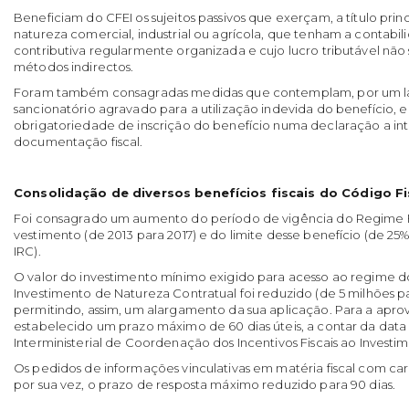
Beneficiam do CFEI os sujeitos passivos que exerçam, a título prin
natureza comercial, industrial ou agrícola, que tenham a contabili
contributiva regularmente organizada e cujo lucro tributável nã
métodos indirectos.
Foram também consagradas medidas que contemplam, por um la
sancionatório agravado para a utiliza­ção indevida do benefício, e
obrigatoriedade de inscrição do benefício numa declaração a in
documentação fiscal.
Consolidação de diversos benefícios fiscais do Código F
Foi consagrado um aumento do período de vigência do Regime Fi
vestimento (de 2013 para 2017) e do limite desse benefício (de 25
IRC).
O valor do investimento mínimo exigido para acesso ao regime dos
Investimento de Natureza Contratual foi reduzido (de 5 milhões pa
permitindo, assim, um alargamento da sua aplicação. Para a apro
estabelecido um prazo máximo de 60 dias úteis, a contar da data
Interministerial de Coordenação dos Incentivos Fiscais ao Investi
Os pedidos de informações vinculativas em matéria fiscal com car
por sua vez, o prazo de resposta máximo reduzido para 90 dias.