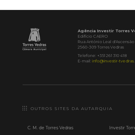
Agência Investir Torres 
Edifício CAERO
Rua António Leal d'Ascensão
2560-309 Torres Vedras
Telefone: +351 261 310 418
E-mail:
info@investir-tvedras
OUTROS SITES DA AUTARQUIA
C. M. de Torres Vedras
Investir Tor