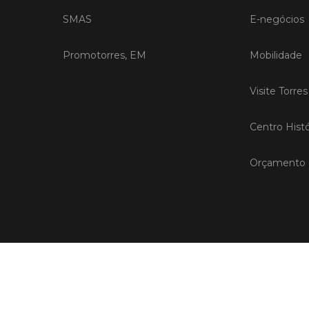
SMAS
E-negócios
Promotorres, EM
Mobilidade
Visite Torre
Centro Histó
Orçamento P