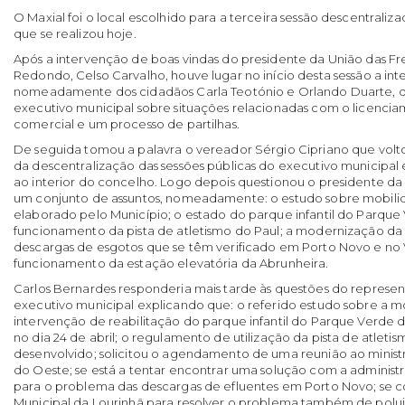
O Maxial foi o local escolhido para a terceira sessão descentraliz
que se realizou hoje.
Após a intervenção de boas vindas do presidente da União das Fr
Redondo, Celso Carvalho, houve lugar no início desta sessão a in
nomeadamente dos cidadãos Carla Teotónio e Orlando Duarte, 
executivo municipal sobre situações relacionadas com o licenc
comercial e um processo de partilhas.
De seguida tomou a palavra o vereador Sérgio Cipriano que volto
da descentralização das sessões públicas do executivo municipal 
ao interior do concelho. Logo depois questionou o presidente d
um conjunto de assuntos, nomeadamente: o estudo sobre mobilid
elaborado pelo Município; o estado do parque infantil do Parque 
funcionamento da pista de atletismo do Paul; a modernização da 
descargas de esgotos que se têm verificado em Porto Novo e no 
funcionamento da estação elevatória da Abrunheira.
Carlos Bernardes responderia mais tarde às questões do represe
executivo municipal explicando que: o referido estudo sobre a m
intervenção de reabilitação do parque infantil do Parque Verde 
no dia 24 de abril; o regulamento de utilização da pista de atletis
desenvolvido; solicitou o agendamento de uma reunião ao ministr
do Oeste; se está a tentar encontrar uma solução com a administ
para o problema das descargas de efluentes em Porto Novo; se 
Municipal da Lourinhã para resolver o problema também de poluiç