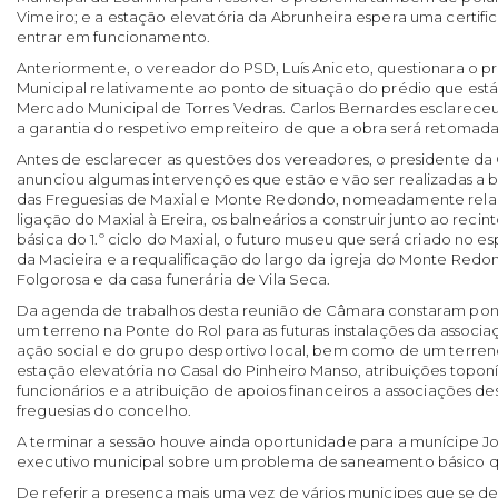
Vimeiro; e a estação elevatória da Abrunheira espera uma certif
entrar em funcionamento.
Anteriormente, o vereador do PSD, Luís Aniceto, questionara o 
Municipal relativamente ao ponto de situação do prédio que está 
Mercado Municipal de Torres Vedras. Carlos Bernardes esclarece
a garantia do respetivo empreiteiro de que a obra será retomad
Antes de esclarecer as questões dos vereadores, o presidente d
anunciou algumas intervenções que estão e vão ser realizadas a b
das Freguesias de Maxial e Monte Redondo, nomeadamente relac
ligação do Maxial à Ereira, os balneários a construir junto ao reci
básica do 1.º ciclo do Maxial, o futuro museu que será criado no
da Macieira e a requalificação do largo da igreja do Monte Redo
Folgorosa e da casa funerária de Vila Seca.
Da agenda de trabalhos desta reunião de Câmara constaram pon
um terreno na Ponte do Rol para as futuras instalações da associ
ação social e do grupo desportivo local, bem como de um terren
estação elevatória no Casal do Pinheiro Manso, atribuições topon
funcionários e a atribuição de apoios financeiros a associações des
freguesias do concelho.
A terminar a sessão houve ainda oportunidade para a munícipe Jo
executivo municipal sobre um problema de saneamento básico que
De referir a presença mais uma vez de vários municipes que se d