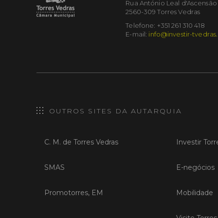
Rua António Leal d'Ascensão
2560-309 Torres Vedras
Telefone: +351 261 310 418
E-mail:
info@investir-tvedras
OUTROS SITES DA AUTARQUIA
C. M. de Torres Vedras
Investir Tor
SMAS
E-negócios
Promotorres, EM
Mobilidade
Visite Torre