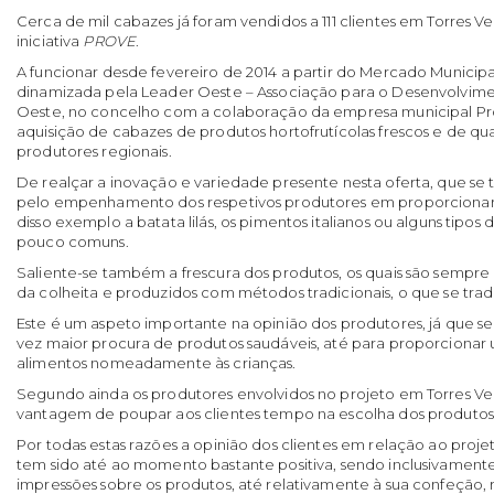
Cerca de mil cabazes já foram vendidos a 111 clientes em Torres V
iniciativa
PROVE
.
A funcionar desde fevereiro de 2014 a partir do Mercado Municipal,
dinamizada pela Leader Oeste – Associação para o Desenvolvim
Oeste, no concelho com a colaboração da empresa municipal Pr
aquisição de cabazes de produtos hortofrutícolas frescos e de qu
produtores regionais.
De realçar a inovação e variedade presente nesta oferta, que se
pelo empenhamento dos respetivos produtores em proporcionar
disso exemplo a batata lilás, os pimentos italianos ou alguns tipos
pouco comuns.
Saliente-se também a frescura dos produtos, os quais são sempr
da colheita e produzidos com métodos tradicionais, o que se trad
Este é um aspeto importante na opinião dos produtores, já que 
vez maior procura de produtos saudáveis, até para proporciona
alimentos nomeadamente às crianças.
Segundo ainda os produtores envolvidos no projeto em Torres Ved
vantagem de poupar aos clientes tempo na escolha dos produtos
Por todas estas razões a opinião dos clientes em relação ao proj
tem sido até ao momento bastante positiva, sendo inclusivamen
impressões sobre os produtos, até relativamente à sua confeção, 