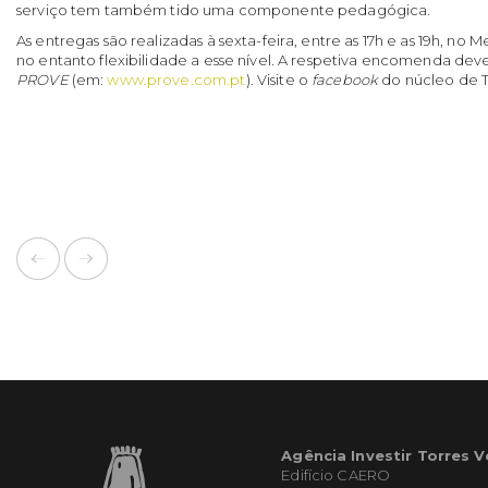
serviço tem também tido uma componente pedagógica.
As entregas são realizadas à sexta-feira, entre as 17h e as 19h, n
no entanto flexibilidade a esse nível. A respetiva encomenda dev
PROVE
(em:
www.prove.com.pt
). Visite o
facebook
do núcleo de T
Agência Investir Torres 
Edifício CAERO