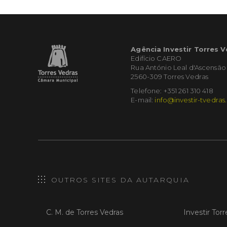
Agência Investir Torres 
Edifício CAERO
Rua António Leal d'Ascensão
2560-309 Torres Vedras
Telefone: +351 261 310 418
E-mail:
info@investir-tvedras
OUTROS SITES DA AUTARQUIA
C. M. de Torres Vedras
Investir Tor