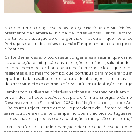
No decorrer do Congresso da Associação Nacional de Municípios
presidente da Câmara Municipal de Torres Vedras, Carlos Bernard
alertar para a situação de emergência climática em que nos enc
Portugal será um dos países da União Europeia mais afetado pelos
climáticas.
Carlos Bernardes exortou os seus congéneres a assumir que os mu
na adaptação e mitigação das alterações climáticas, salientando
conhecimento do território para uma intervenção local que torne 
resilientes e, ao mesmo tempo, que contribua para moderar ou ev
oportunidades resultantes do cenário de alterações climáticas u
desenvolvimento económico não se fará sem adaptação e mitig
Lembrando as diversas iniciativas nacionais e internacionais em qu
envolvidos - o Pacto dos Autarcas para o Clima e Energia, o Com
Desenvolvimento Sustentável 2030 das Nações Unidas, a rede Ad
Disclosure Project, entre outros – o presidente da Câmara Munici
salientou que é evidente o empenho dos municípios portuguese
atores-chave no processo de adaptação e mitigação das alteraçõ
O autarca fechou a sua intervenção referindo que é essencial que
financiamento comunitário para combate às alterações climáticas