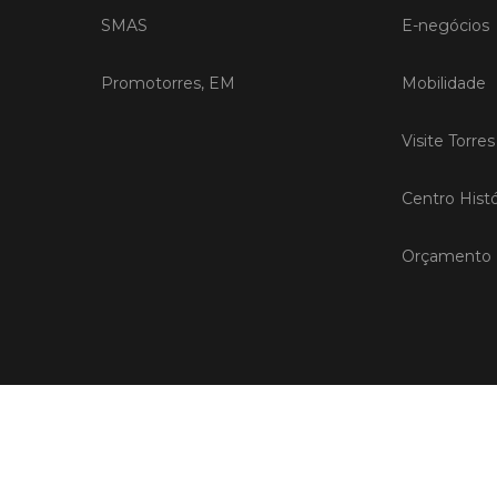
SMAS
E-negócios
Promotorres, EM
Mobilidade
Visite Torre
Centro Histó
Orçamento P