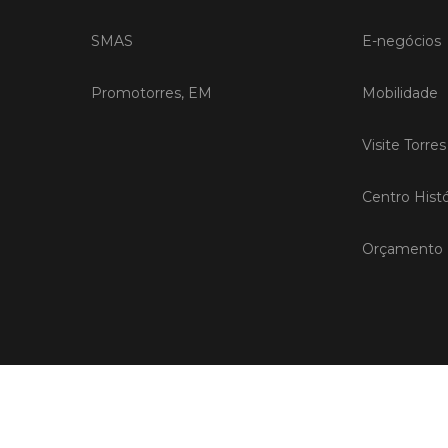
SMAS
E-negócios
Promotorres, EM
Mobilidade
Visite Torre
Centro Histó
Orçamento P