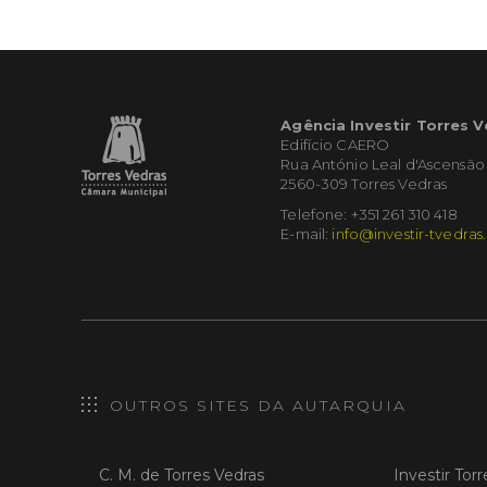
Agência Investir Torres 
Edifício CAERO
Rua António Leal d'Ascensão
2560-309 Torres Vedras
Telefone: +351 261 310 418
E-mail:
info@investir-tvedras
OUTROS SITES DA AUTARQUIA
C. M. de Torres Vedras
Investir Tor