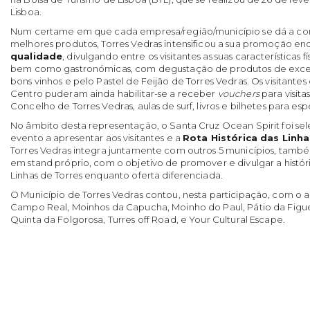
Lisboa.
Num certame em que cada empresa/região/município se dá a co
melhores produtos, Torres Vedras intensificou a sua promoção e
qualidade
, divulgando entre os visitantes as suas características físi
bem como gastronómicas, com degustação de produtos de excel
bons vinhos e pelo Pastel de Feijão de Torres Vedras. Os visitantes
Centro puderam ainda habilitar-se a receber
vouchers
para visit
Concelho de Torres Vedras, aulas de surf, livros e bilhetes para es
No âmbito desta representação, o Santa Cruz Ocean Spirit foi s
evento a apresentar aos visitantes e a
Rota Histórica das Linh
Torres Vedras integra juntamente com outros 5 municípios, tamb
em stand próprio, com o objetivo de promover e divulgar a histór
Linhas de Torres enquanto oferta diferenciada.
O Município de Torres Vedras contou, nesta participação, com o
Campo Real, Moinhos da Capucha, Moinho do Paul, Pátio da Figue
Quinta da Folgorosa, Turres off Road, e Your Cultural Escape.