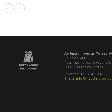
Agência Investir Torres 
Edifício CAERO
Rua António Leal d'Ascensão
2560-309 Torres Vedras
Telefone: +351 261 310 418
E-mail:
info@investir-tvedras