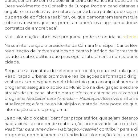
euros, contando com o apoio financeiro do Banco Europeu de I
Desenvolvimento do Conselho da Europa. Podem candidatar-se 
singulares ou coletivas, de natureza privada ou pública, que sejam 
ou parte de edifícios a reabilitar, ou que demonstrem serem titula
sobre os mesmos que lhes permitam onerá-los e agir como donos
contratos de empreitada”.
Mais informação sobre este programa pode ser obtida no
referid
Na sua intervenção o presidente da Câmara Municipal, Carlos Ber
reabilitação de imóveis antigos do centro histórico de Torres Ved
levado a cabo, política que prosseguirá futuramente nomeadame
cidade.
Seguiu-se a assinatura do referido protocolo, o qual estipula que 
Reabilitação Urbana: promova e realize ações de formação dirig
venham a ser designados pelo Município para acompanharem a
programa; assegure o apoio ao Município na divulgação e escla
através de um canal aberto para o efeito; mantenha atualizada a 
programa
Reabilitar para Arrendar – Habitação Acessível
e informe
atualizações; e faculte ao Município o material de suporte de qu
informação sobre o programa.
Já ao Município cabe: identificar proprietários, que sejam detent
habitacional a carecer de reabilitação, promovendo junto deste
Reabilitar para Arrendar – Habitação Acessível
; contribuir para a 
programa, nomeadamente difundindo a informação facultada pelo 