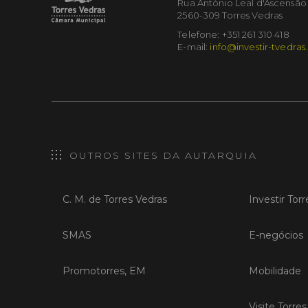
Rua António Leal d'Ascensão
2560-309 Torres Vedras
Telefone: +351 261 310 418
E-mail:
info@investir-tvedras
OUTROS SITES DA AUTARQUIA
C. M. de Torres Vedras
Investir Tor
SMAS
E-negócios
Promotorres, EM
Mobilidade
Visite Torre