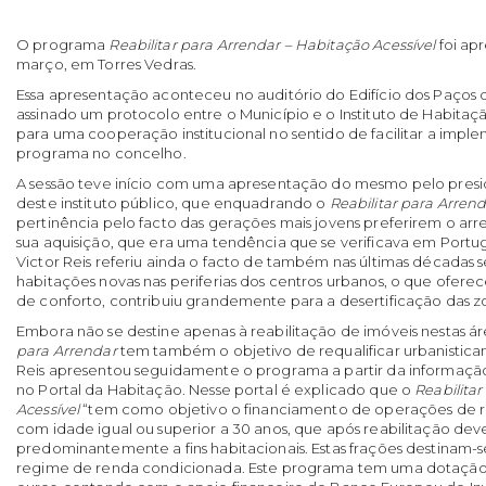
O programa
Reabilitar para Arrendar – Habitação Acessível
foi ap
março, em Torres Vedras.
Essa apresentação aconteceu no auditório do Edifício dos Paços
assinado um protocolo entre o Município e o Instituto de Habitaç
para uma cooperação institucional no sentido de facilitar a imp
programa no concelho.
A sessão teve início com uma apresentação do mesmo pelo presi
deste instituto público, que enquadrando o
Reabilitar para Arren
pertinência pelo facto das gerações mais jovens preferirem o a
sua aquisição, que era uma tendência que se verificava em Portug
Victor Reis referiu ainda o facto de também nas últimas décadas s
habitações novas nas periferias dos centros urbanos, o que ofer
de conforto, contribuiu grandemente para a desertificação das zon
Embora não se destine apenas à reabilitação de imóveis nestas á
para Arrendar
tem também o objetivo de requalificar urbanistica
Reis apresentou seguidamente o programa a partir da informaçã
no Portal da Habitação. Nesse portal é explicado que o
Reabilita
Acessível
“tem como objetivo o financiamento de operações de rea
com idade igual ou superior a 30 anos, que após reabilitação dev
predominantemente a fins habitacionais. Estas frações destinam
regime de renda condicionada. Este programa tem uma dotação i