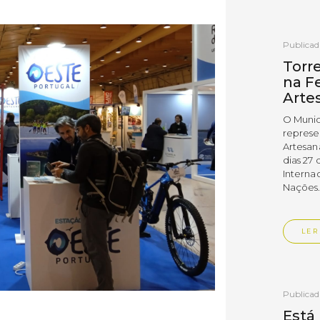
Publica
Torr
na Fe
Arte
O Munic
represe
Artesan
dias 27 
Interna
Nações
LER
Publica
Está