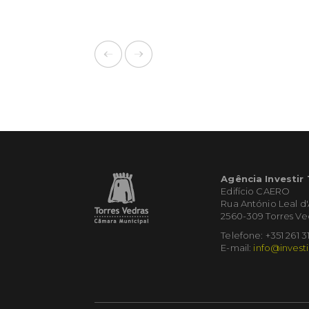
Agência Investir
Edifício CAERO
Rua António Leal d
2560-309 Torres Ve
Telefone: +351 261 3
E-mail:
info@investi