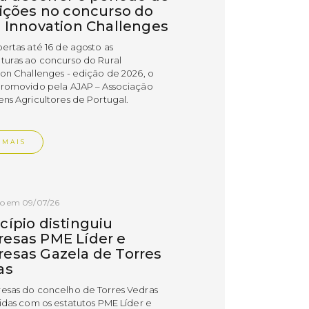
rições no concurso do
l Innovation Challenges
bertas até 16 de agosto as
turas ao concurso do Rural
ion Challenges - edição de 2026, o
promovido pela AJAP – Associação
ens Agricultores de Portugal.
 MAIS
do em 09/07/26
cípio distinguiu
esas PME Líder e
esas Gazela de Torres
as
esas do concelho de Torres Vedras
uidas com os estatutos PME Líder e