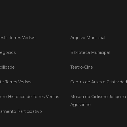
LER
estir Torres Vedras
Arquivo Municipal
Publica
Torre
egócios
Biblioteca Municipal
ediç
A Sema
ilidade
Teatro-Cine
Vedras r
reunin
empresa
ite Torres Vedras
Centro de Artes e Criativida
iniciati
negócio
compet
tro Histórico de Torres Vedras
Museu do Ciclismo Joaquim
Agostinho
amento Participativo
LER