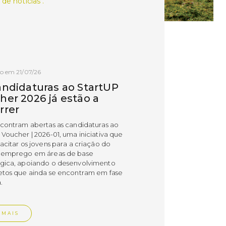
 de notícias .
o em 21/07/26
andidaturas ao StartUP
her 2026 já estão a
rrer
ncontram abertas as candidaturas ao
 Voucher | 2026-01, uma iniciativa que
acitar os jovens para a criação do
 emprego em áreas de base
gica, apoiando o desenvolvimento
etos que ainda se encontram em fase
.
 MAIS