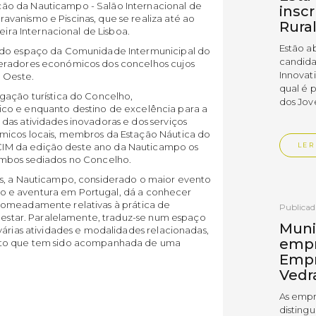
ão da Nauticampo - Salão Internacional de
insc
vanismo e Piscinas, que se realiza até ao
Rura
eira Internacional de Lisboa.
Estão a
o do espaço da Comunidade Intermunicipal do
candida
peradores económicos dos concelhos cujos
Innovat
o Oeste.
qual é 
gação turística do Concelho,
dos Jov
ico e enquanto destino de excelência para a
das atividades inovadoras e dos serviços
micos locais, membros da Estação Náutica do
LER
IM da edição deste ano da Nauticampo os
ambos sediados no Concelho.
os, a Nauticampo, considerado o maior evento
orto e aventura em Portugal, dá a conhecer
nomeadamente relativas à prática de
Publica
m-estar. Paralelamente, traduz-se num espaço
Muni
várias atividades e modalidades relacionadas,
empr
ento que tem sido acompanhada de uma
Empr
Vedr
As empr
disting