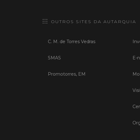
OUTROS SITES DA AUTARQUIA
C. M. de Torres Vedras
Inv
SMAS
E-n
Promotorres, EM
Mob
Vis
Cen
Orç