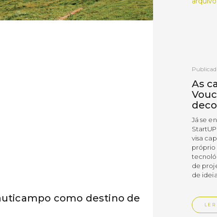
arquivo
Publicad
As c
Vouc
deco
Já se e
StartUP
visa cap
próprio
tecnoló
de proj
de ideia
Nauticampo como destino de
LER