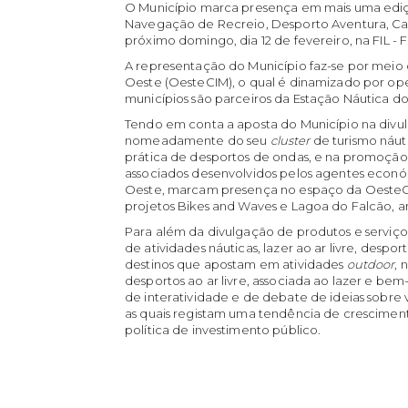
O Município marca presença em mais uma ediç
Navegação de Recreio, Desporto Aventura, Cara
próximo domingo, dia 12 de fevereiro, na FIL - F
A representação do Município faz-se por mei
Oeste (OesteCIM), o qual é dinamizado por o
municípios são parceiros da Estação Náutica d
Tendo em conta a aposta do Município na divul
nomeadamente do seu
cluster
de turismo náut
prática de desportos de ondas, e na promoção 
associados desenvolvidos pelos agentes econó
Oeste, marcam presença no espaço da OesteC
projetos Bikes and Waves e Lagoa do Falcão, 
Para além da divulgação de produtos e serviç
de atividades náuticas, lazer ao ar livre, desp
destinos que apostam em atividades
outdoor
, 
desportos ao ar livre, associada ao lazer e be
de interatividade e de debate de ideias sobre 
as quais registam uma tendência de crescim
política de investimento público.