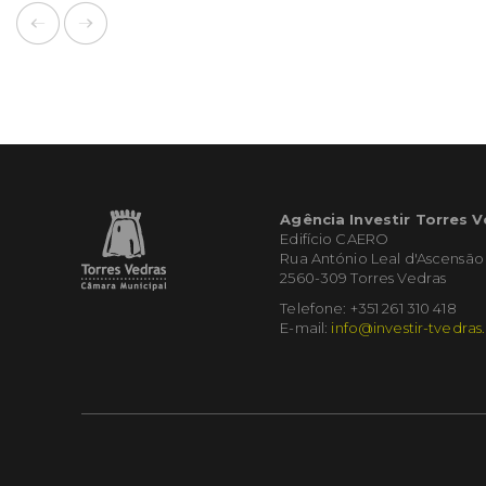
Agência Investir Torres 
Edifício CAERO
Rua António Leal d'Ascensão
2560-309 Torres Vedras
Telefone: +351 261 310 418
E-mail:
info@investir-tvedras