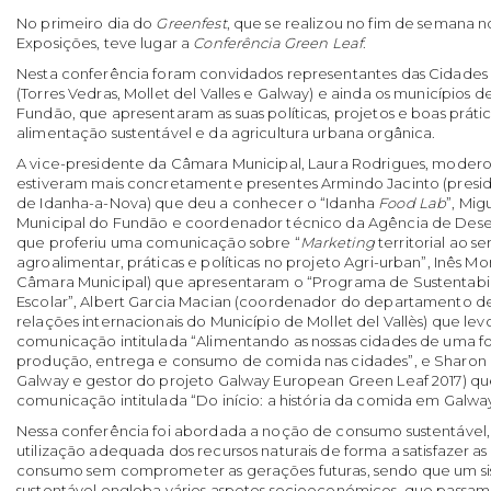
No primeiro dia do
Greenfest
, que se realizou no fim de semana 
Exposições, teve lugar a
Conferência Green Leaf
.
Nesta conferência foram convidados representantes das Cidades
(Torres Vedras, Mollet del Valles e Galway) e ainda os municípios 
Fundão, que apresentaram as suas políticas, projetos e boas prát
alimentação sustentável e da agricultura urbana orgânica.
A vice-presidente da Câmara Municipal, Laura Rodrigues, modero
estiveram mais concretamente presentes Armindo Jacinto (presi
de Idanha-a-Nova) que deu a conhecer o “Idanha
Food Lab
”, Mi
Municipal do Fundão e coordenador técnico da Agência de Des
que proferiu uma comunicação sobre “
Marketing
territorial ao s
agroalimentar, práticas e políticas no projeto Agri-urban”, Inês Mor
Câmara Municipal) que apresentaram o “Programa de Sustentabi
Escolar”, Albert Garcia Macian (coordenador do departamento d
relações internacionais do Município de Mollet del Vallès) que le
comunicação intitulada “Alimentando as nossas cidades de uma fo
produção, entrega e consumo de comida nas cidades”, e Sharon C
Galway e gestor do projeto Galway European Green Leaf 2017) q
comunicação intitulada “Do início: a história da comida em Galway
Nessa conferência foi abordada a noção de consumo sustentável, 
utilização adequada dos recursos naturais de forma a satisfazer as
consumo sem comprometer as gerações futuras, sendo que um si
sustentável engloba vários aspetos socioeconómicos, que passam