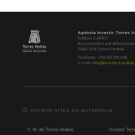
Agência Investir Torres 
Edifício CAERO
Rua António Leal d'Ascensão
2560-309 Torres Vedras
Telefone: +351 261 310 418
E-mail:
info@investir-tvedras
OUTROS SITES DA AUTARQUIA
C. M. de Torres Vedras
Investir Tor