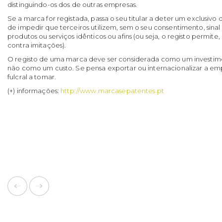
distinguindo-os dos de outras empresas.
Se a marca for registada, passa o seu titular a deter um exclusivo 
de impedir que terceiros utilizem, sem o seu consentimento, sina
produtos ou serviços idênticos ou afins (ou seja, o registo permi
contra imitações).
O registo de uma marca deve ser considerada como um investim
não como um custo. Se pensa exportar ou internacionalizar a e
fulcral a tomar.
(+) informações:
http://www.marcasepatentes.pt