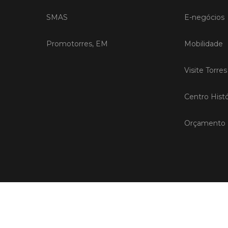
SMAS
E-negócios
Promotorres, EM
Mobilidade
Visite Torre
Centro Histó
Orçamento P