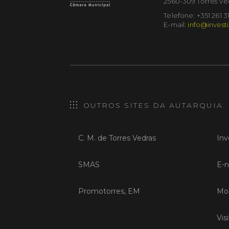
2560-309 Torres Ve
Telefone: +351 261 3
E-mail:
info@investi
OUTROS SITES DA AUTARQUIA
C. M. de Torres Vedras
Inv
SMAS
E-n
Promotorres, EM
Mob
Vis