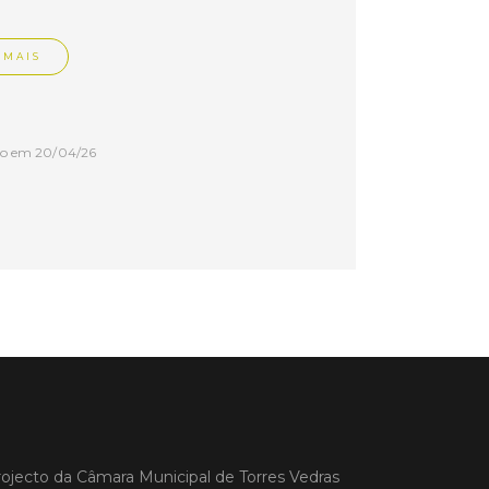
 MAIS
do em 20/04/26
s Vedras recebeu a 13.ª
ão da Semana INOV-E
na INOV-E – Empreender em Torres
egressou entre os dias 13 e 16 de abril,
do empreendedores, tecido
rial e especialistas num conjunto de
vas focadas na inovação, criação de
s e desenvolvimento de
ências empreendedoras.
 MAIS
ojecto da
Câmara Municipal de Torres Vedras