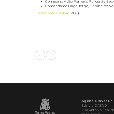
Comissário Adão Ferreira, Polícia de Se
Comandante Hugo Jorge, Bombeiros Volu
Documento original
(PDF)
Agência Investir
Edifício CAERO
Rua António Leal d