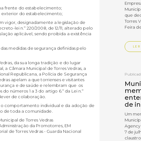
Empres
 na frente do estabelecimento;
Municíp
o exterior do estabelecimento;
que dec
Torres 
em vigor, designadamente a legislação de
Feira d
eto-lei n.º 220/2008, de 12/11, alterado pelo
islação aplicável, sendo proibida a existência
LER
 das medidas de segurança definidas pelo
edras, da sua longa tradição e do lugar
l, a Câmara Municipal de Torres Vedras, a
onal Republicana, a Polícia de Segurança
Publica
dras apelam a que torrienses e visitantes
Muni
gurança e de saúde e relembram que os
mem
do números 1 a 3 do artigo 6.º da Lei n.º
ente
o dever de colaboração.
de i
do comportamento individual e da adoção de
ão de toda a comunidade.
Um mem
unicipal de Torres Vedras
Municíp
 Administração da Promotorres, EM
Agency 
rial de Torres Vedras - Guarda Nacional
7 de ju
claustr