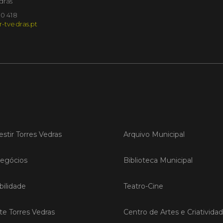
dras
10 418
Publicad
r-tvedras.pt
Torr
sobr
vinh
Oest
Torres 
uma ses
recuper
afetada
extrema
iniciati
estir Torres Vedras
Arquivo Municipal
Coopera
com o a
egócios
Biblioteca Municipal
LER
ilidade
Teatro-Cine
ite Torres Vedras
Centro de Artes e Criativida
Publicad