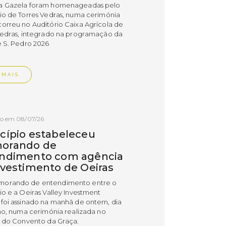
a Gazela foram homenageadas pelo
io de Torres Vedras, numa cerimónia
orreu no Auditório Caixa Agrícola de
Vedras, integrado na programação da
e S. Pedro 2026
 MAIS
do em 08/07/26
cípio estabeleceu
orando de
ndimento com agência
nvestimento de Oeiras
orando de entendimento entre o
io e a Oeiras Valley Investment
foi assinado na manhã de ontem, dia
lho, numa cerimónia realizada no
o do Convento da Graça.