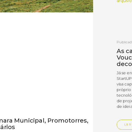
arquivo
Publicad
As c
Vouc
deco
Já se e
StartUP
visa cap
próprio
tecnoló
de proj
de ideia
ara Municipal, Promotorres,
LER
ários