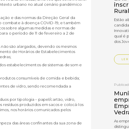
insc
ontexto urbano no atual cenário pandémico
Rura
lação e das normas da Direção Geral da
Estão a
 o combate à doença COVID-19, e também
candida
cos sobre algumas medidas e normas de
Innovat
ara o período de 11 de fevereiro a 2 de
qual é 
dos Jov
tos não são alargados, devendo os mesmos
mento de Horários de Estabelecimentos
edras;
LER
r dos estabelecimentos de sistemas de som e
produtos consumíveis de comida e bebida;
Publica
ientes de vidro, sendo recomendada a
Muni
empr
uos por tipologia – papel/cartão, vidro,
os resíduos produzidos em sacos e colocá-los
Empr
imos, nos horários comunicados pelos
Vedr
As empr
mpeza das áreas confinantes da sua zona de
disting