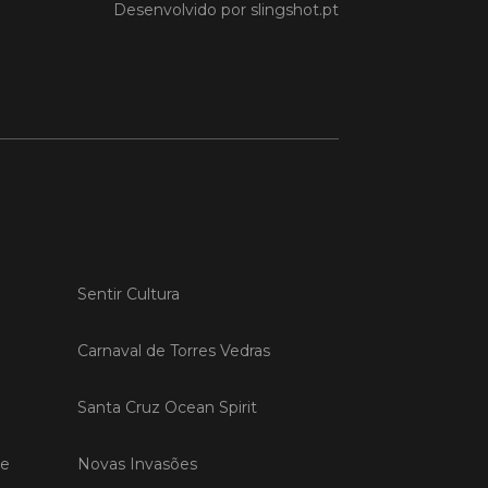
Desenvolvido por
slingshot.pt
o em 27/03/26
es Vedras acolhe sessão
e recuperação de
as após intempérie no
e
Vedras recebeu, na manhã de hoje,
são de esclarecimento dedicada à
ação das vinhas e das infraestruturas
s pelos episódios de pluviosidade
 que atingiram a região Oeste. A
va foi promovida pela CAP –
Sentir Cultura
tiva de Agricultores de Portugal,
poio da C
Carnaval de Torres Vedras
 MAIS
Santa Cruz Ocean Spirit
de
Novas Invasões
o em 11/02/26