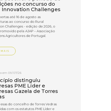
rições no concurso do
l Innovation Challenges
bertas até 16 de agosto as
turas ao concurso do Rural
ion Challenges - edição de 2026, o
promovido pela AJAP – Associação
ens Agricultores de Portugal.
 MAIS
do em 09/07/26
cípio distinguiu
esas PME Líder e
esas Gazela de Torres
as
esas do concelho de Torres Vedras
uidas com os estatutos PME Líder e