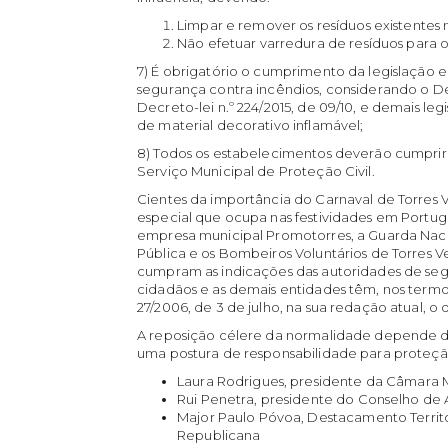
Limpar e remover os resíduos existentes
Não efetuar varredura de resíduos para 
7) É obrigatório o cumprimento da legislação 
segurança contra incêndios, considerando o Decr
Decreto-lei n.º 224/2015, de 09/10, e demais leg
de material decorativo inflamável;
8) Todos os estabelecimentos deverão cumprir
Serviço Municipal de Proteção Civil.
Cientes da importância do Carnaval de Torres V
especial que ocupa nas festividades em Portuga
empresa municipal Promotorres, a Guarda Naci
Pública e os Bombeiros Voluntários de Torres Ve
cumpram as indicações das autoridades de se
cidadãos e as demais entidades têm, nos termos 
27/2006, de 3 de julho, na sua redação atual, 
A reposição célere da normalidade depende 
uma postura de responsabilidade para proteç
Laura Rodrigues, presidente da Câmara M
Rui Penetra, presidente do Conselho de
Major Paulo Póvoa, Destacamento Territo
Republicana