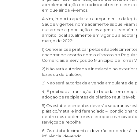
a implementação do tradicional recinto em c
em que ainda vivemos.
Assim, importa apelar ao cumprimento da legis
Saúde vigentes, nomeadamente as que visam
esclarecer a população e os agentes económi
âmbito local atualmente em vigor ou a adotar p
março de 2022:
1) Os horários a praticar pelos estabelecimen
encerrar de acordo com o disposto no Regula
Comerciais e Serviços do Município de Torres V
2) Não será autorizada a instalação no exterio
luzes ou de balcões;
3) Não será autorizada a venda ambulante de 
4) É proibida a transação de bebidas em recip
adoção de recipientes de plástico reutilizável;
5) Os estabelecimentos deverão separar os resíd
plástico/metal e indiferenciado –, condicionar 
dentro dos contentores e ecopontos mais próx
serviços de recolha;
6) Os estabelecimentos deverão proceder à li
influência, devendo: