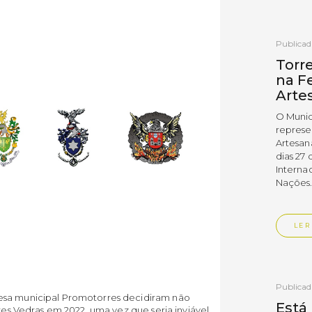
Publica
Torr
na Fe
Arte
O Munic
represe
Artesan
dias 27 
Interna
Nações
LER
Publica
esa municipal Promotorres decidiram não
Está
rres Vedras em 2022, uma vez que seria inviável