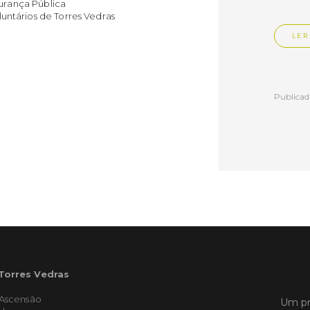
gurança Pública
ntários de Torres Vedras
LER
Publica
Torre
ediç
A Sema
Vedras r
reunin
empresa
iniciati
negócio
compet
 Torres Vedras
LER
'Ascensão
Um pr