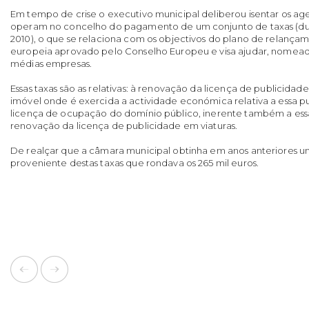
Em tempo de crise o executivo municipal deliberou isentar os a
operam no concelho do pagamento de um conjunto de taxas (dur
2010), o que se relaciona com os objectivos do plano de relanç
europeia aprovado pelo Conselho Europeu e visa ajudar, nomea
médias empresas.
Essas taxas são as relativas: à renovação da licença de publicidade
imóvel onde é exercida a actividade económica relativa a essa p
licença de ocupação do domínio público, inerente também a essa
renovação da licença de publicidade em viaturas.
De realçar que a câmara municipal obtinha em anos anteriores u
proveniente destas taxas que rondava os 265 mil euros.