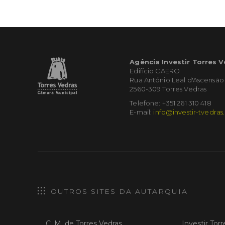
Agência Investir Torres 
Edifício CAERO
Rua António Leal d'Ascensão
2560-309 Torres Vedras
Telefone: +351 261 310 418
E-mail:
info@investir-tvedras
OUTROS SITES DA AUTARQUIA
C. M. de Torres Vedras
Investir Tor