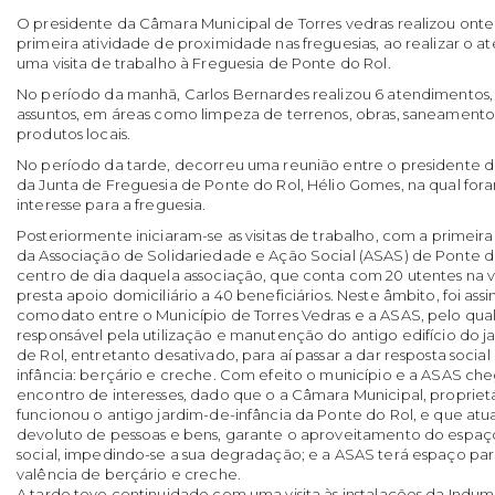
O presidente da Câmara Municipal de Torres vedras realizou onte
primeira atividade de proximidade nas freguesias, ao realizar o 
uma visita de trabalho à Freguesia de Ponte do Rol.
No período da manhã, Carlos Bernardes realizou 6 atendimentos,
assuntos, em áreas como limpeza de terrenos, obras, saneament
produtos locais.
No período da tarde, decorreu uma reunião entre o presidente 
da Junta de Freguesia de Ponte do Rol, Hélio Gomes, na qual fora
interesse para a freguesia.
Posteriormente iniciaram-se as visitas de trabalho, com a primeira 
da Associação de Solidariedade e Ação Social (ASAS) de Ponte d
centro de dia daquela associação, que conta com 20 utentes na v
presta apoio domiciliário a 40 beneficiários. Neste âmbito, foi as
comodato entre o Município de Torres Vedras e a ASAS, pelo qual 
responsável pela utilização e manutenção do antigo edifício do j
de Rol, entretanto desativado, para aí passar a dar resposta social
infância: berçário e creche. Com efeito o município e a ASAS c
encontro de interesses, dado que o a Câmara Municipal, proprietá
funcionou o antigo jardim-de-infância da Ponte do Rol, e que atu
devoluto de pessoas e bens, garante o aproveitamento do espaço
social, impedindo-se a sua degradação; e a ASAS terá espaço par
valência de berçário e creche.
A tarde teve continuidade com uma visita às instalações da Indu