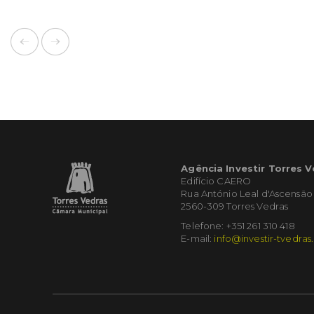
Agência Investir Torres 
Edifício CAERO
Rua António Leal d'Ascensão
2560-309 Torres Vedras
Telefone: +351 261 310 418
E-mail:
info@investir-tvedras