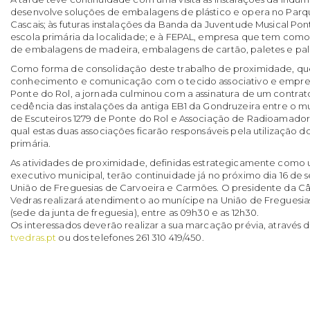
desenvolve soluções de embalagens de plástico e opera no Parque
Cascais; às futuras instalações da Banda da Juventude Musical Pon
escola primária da localidade; e à FEPAL, empresa que tem como
de embalagens de madeira, embalagens de cartão, paletes e pal
Como forma de consolidação deste trabalho de proximidade, qu
conhecimento e comunicação com o tecido associativo e empresa
Ponte do Rol, a jornada culminou com a assinatura de um contr
cedência das instalações da antiga EB1 da Gondruzeira entre o 
de Escuteiros 1279 de Ponte do Rol e Associação de Radioamado
qual estas duas associações ficarão responsáveis pela utilização 
primária.
As atividades de proximidade, definidas estrategicamente como 
executivo municipal, terão continuidade já no próximo dia 16 de s
União de Freguesias de Carvoeira e Carmões. O presidente da Câ
Vedras realizará atendimento ao munícipe na União de Freguesi
(sede da junta de freguesia), entre as 09h30 e as 12h30.
Os interessados deverão realizar a sua marcação prévia, através 
tvedras.pt
ou dos telefones 261 310 419/450.