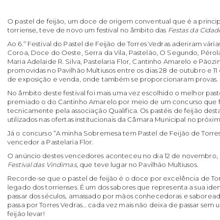
O pastel de feijão, um doce de origem conventual que é a princip
torriense, teve de novo um festival no âmbito das
Festas da Cidad
Ao 6.º Festival do Pastel de Feijão de Torres Vedras aderiram vári
Coroa, Doce do Oeste, Serra da Vila, Pastelão, O Segundo, Pérola
Maria Adelaide R. Silva, Pastelaria Flor, Cantinho Amarelo e Pãoz
promovidas no Pavilhão Multiusos entre os dias 28 de outubro e
de exposição e venda, onde também se proporcionaram provas.
No âmbito deste festival foi mais uma vez escolhido o melhor paste
premiado o do Cantinho Amarelo por meio de um concurso que f
tecnicamente pela associação Qualifica. Os pastéis de feijão dest
utilizados nas ofertas institucionais da Câmara Municipal no próxi
Já o concurso “A minha Sobremesa tem Pastel de Feijão de Torre
vencedor a Pastelaria Flor.
O anúncio destes vencedores aconteceu no dia 12 de novembro, 
Festival das Vindimas
, que teve lugar no Pavilhão Multiusos.
Recorde-se que o pastel de feijão é o doce por excelência de Tor
legado dos torrienses. É um dos sabores que representa a sua id
passar dos séculos, amassado por mãos conhecedoras e saboread
passa por Torres Vedras… cada vez mais não deixa de passar sem 
feijão levar!