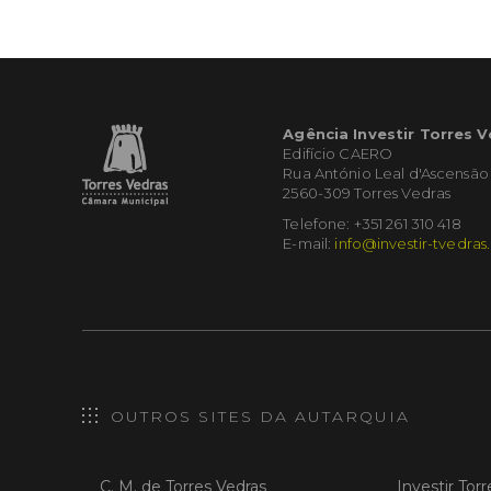
Agência Investir Torres 
Edifício CAERO
Rua António Leal d'Ascensão
2560-309 Torres Vedras
Telefone: +351 261 310 418
E-mail:
info@investir-tvedras
OUTROS SITES DA AUTARQUIA
C. M. de Torres Vedras
Investir Tor