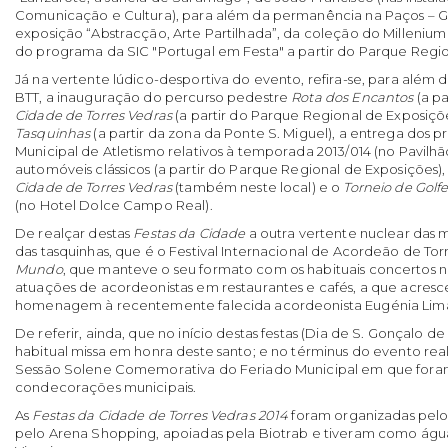
Comunicação e Cultura), para além da permanência na Paços – Ga
exposição “Abstracção, Arte Partilhada”, da coleção do Milleni
do programa da SIC "Portugal em Festa" a partir do Parque Regio
Já na vertente lúdico-desportiva do evento, refira-se, para alé
BTT, a inauguração do percurso pedestre
Rota dos Encantos
(a pa
Cidade de Torres Vedras
(a partir do Parque Regional de Exposições
Tasquinhas
(a partir da zona da Ponte S. Miguel), a entrega do
Municipal de Atletismo relativos à temporada 2013/014 (no Pavilhão
automóveis clássicos (a partir do Parque Regional de Exposições),
Cidade de Torres Vedras
(também neste local) e o
Torneio de Golf
(no Hotel Dolce Campo Real).
De realçar destas
Festas da Cidade
a outra vertente nuclear das 
das tasquinhas, que é o Festival Internacional de Acordeão de Tor
Mundo
, que manteve o seu formato com os habituais concertos n
atuações de acordeonistas em restaurantes e cafés, a que acres
homenagem à recentemente falecida acordeonista Eugénia Lima 
De referir, ainda, que no início destas festas (Dia de S. Gonçalo de
habitual missa em honra deste santo; e no términus do evento re
Sessão Solene Comemorativa do Feriado Municipal em que foram 
condecorações municipais.
As
Festas da Cidade de Torres Vedras 2014
foram organizadas pelo
pelo Arena Shopping, apoiadas pela Biotrab e tiveram como água 