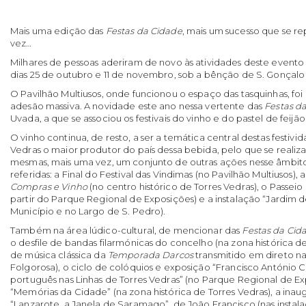
Mais uma edição das
Festas da Cidade
, mais um sucesso que se r
vez…
Milhares de pessoas aderiram de novo às atividades deste evento
dias 25 de outubro e 11 de novembro, sob a bênção de S. Gonçalo 
O Pavilhão Multiusos, onde funcionou o espaço das tasquinhas, foi
adesão massiva. A novidade este ano nessa vertente das
Festas d
Uvada, a que se associou os festivais do vinho e do pastel de feijão
O vinho continua, de resto, a ser a temática central destas festivid
Vedras o maior produtor do país dessa bebida, pelo que se realiz
mesmas, mais uma vez, um conjunto de outras ações nesse âmbito
referidas: a Final do Festival das Vindimas (no Pavilhão Multiusos), a
Compras e Vinho
(no centro histórico de Torres Vedras), o Passei
partir do Parque Regional de Exposições) e a instalação “Jardim d
Município e no Largo de S. Pedro).
Também na área lúdico-cultural, de mencionar das
Festas da Cid
o desfile de bandas filarmónicas do concelho (na zona histórica d
de música clássica da
Temporada Darcos
transmitido em direto na
Folgorosa), o ciclo de colóquios e exposição “Francisco António C
português nas Linhas de Torres Vedras” (no Parque Regional de Ex
“Memórias da Cidade” (na zona histórica de Torres Vedras), a ina
“Lanzarote, a Janela de Saramago”, de João Francisco (nas insta