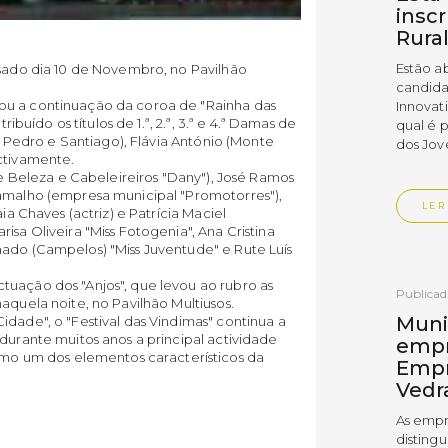
insc
Rura
Estão a
ssado dia 10 de Novembro, no Pavilhão
candida
ou a continuação da coroa de "Rainha das
Innovat
ribuído os títulos de 1.ª, 2.ª, 3.ª e 4.ª Damas de
qual é 
S. Pedro e Santiago), Flávia António (Monte
dos Jov
ectivamente.
 de Beleza e Cabeleireiros "Dany"), José Ramos
Ramalho (empresa municipal "Promotorres"),
LER
ia Chaves (actriz) e Patrícia Maciel
isa Oliveira "Miss Fotogenia", Ana Cristina
hado (Campelos) "Miss Juventude" e Rute Luís
tuação dos "Anjos", que levou ao rubro as
Publica
aquela noite, no Pavilhão Multiusos.
Muni
idade", o "Festival das Vindimas" continua a
durante muitos anos a principal actividade
empr
 um dos elementos característicos da
Empr
Vedr
As empr
disting