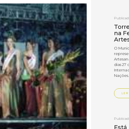
Publica
Torr
na Fe
Arte
O Munic
represe
Artesan
dias 27 
Interna
Nações
LER
Publica
Está