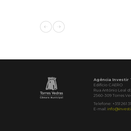
Agência Investir
Edifício CAERO
Rua António Leal d
2560-309 Torres Ve
Telefone: +351 261 3
E-mail:
info@investi