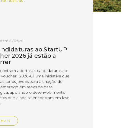
 de notícias .
o em 21/07/26
andidaturas ao StartUP
her 2026 já estão a
rrer
ncontram abertas as candidaturas ao
 Voucher | 2026-01, uma iniciativa que
acitar os jovens para a criação do
 emprego em áreas de base
gica, apoiando o desenvolvimento
etos que ainda se encontram em fase
.
 MAIS