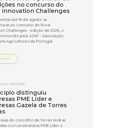
rições no concurso do
l Innovation Challenges
bertas até 16 de agosto as
turas ao concurso do Rural
ion Challenges - edição de 2026, o
promovido pela AJAP – Associação
ens Agricultores de Portugal.
 MAIS
do em 09/07/26
cípio distinguiu
esas PME Líder e
esas Gazela de Torres
as
esas do concelho de Torres Vedras
uidas com os estatutos PME Líder e