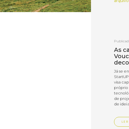
arquivo
Publicad
As c
Vouc
deco
Já se e
StartUP
visa cap
próprio
tecnoló
de proj
de ideia
LER