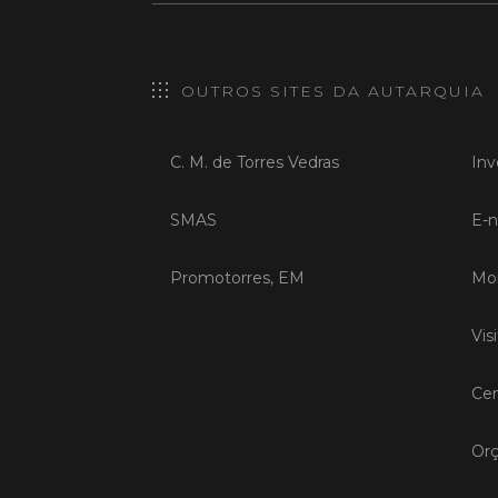
OUTROS SITES DA AUTARQUIA
C. M. de Torres Vedras
Inv
SMAS
E-n
Promotorres, EM
Mob
Vis
Cen
Orç