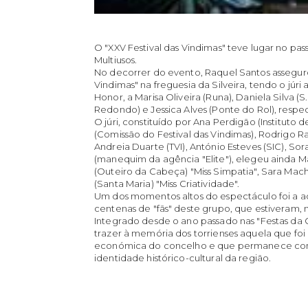
O "XXV Festival das Vindimas" teve lugar no pa
Multiusos.
No decorrer do evento, Raquel Santos assegur
Vindimas" na freguesia da Silveira, tendo o júri at
Honor, a Marisa Oliveira (Runa), Daniela Silva (
Redondo) e Jessica Alves (Ponte do Rol), resp
O júri, constituído por Ana Perdigão (Instituto
(Comissão do Festival das Vindimas), Rodrigo 
Andreia Duarte (TVI), António Esteves (SIC), Sora
(manequim da agência "Elite"), elegeu ainda Mar
(Outeiro da Cabeça) "Miss Simpatia", Sara Mac
(Santa Maria) "Miss Criatividade".
Um dos momentos altos do espectáculo foi a ac
centenas de "fãs" deste grupo, que estiveram, n
Integrado desde o ano passado nas "Festas da C
trazer à memória dos torrienses aquela que foi 
económica do concelho e que permanece como
identidade histórico-cultural da região.