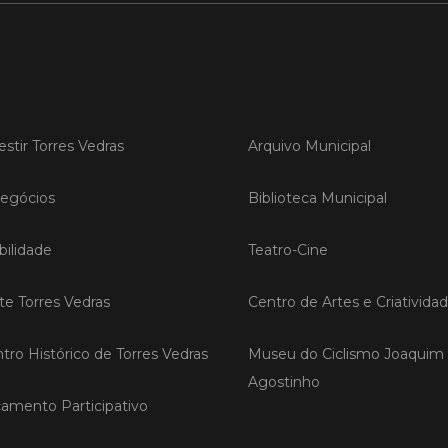
LER
Publica
estir Torres Vedras
Arquivo Municipal
Torre
ediç
egócios
Biblioteca Municipal
A Sema
Vedras r
ilidade
Teatro-Cine
reunin
empresa
iniciati
ite Torres Vedras
Centro de Artes e Criativida
negócio
compet
tro Histórico de Torres Vedras
Museu do Ciclismo Joaquim
Agostinho
LER
amento Participativo