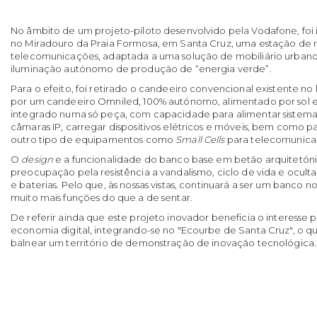
No âmbito de um projeto-piloto desenvolvido pela Vodafone, foi in
no Miradouro da Praia Formosa, em Santa Cruz, uma estação de 
telecomunicações, adaptada a uma solução de mobiliário urban
iluminação autónomo de produção de “energia verde”.
Para o efeito, foi retirado o candeeiro convencional existente no lo
por um candeeiro Omniled, 100% autónomo, alimentado por sol
integrado numa só peça, com capacidade para alimentar siste
câmaras IP, carregar dispositivos elétricos e móveis, bem como par
outro tipo de equipamentos como
Small Cells
para telecomunica
O
design
e a funcionalidade do banco base em betão arquitetó
preocupação pela resistência a vandalismo, ciclo de vida e ocult
e baterias. Pelo que, às nossas vistas, continuará a ser um banco 
muito mais funções do que a de sentar.
De referir ainda que este projeto inovador beneficia o interesse 
economia digital, integrando-se no "Ecourbe de Santa Cruz", o qua
balnear um território de demonstração de inovação tecnológica.