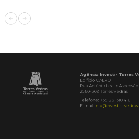
Agência Investir Torres 
Edifício CAERO
Rua António Leal d'Ascensão
2560-309 Torres Vedras
Telefone: +351 261 310 418
E-mail:
info@investir-tvedras