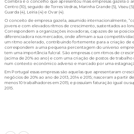
Coimbra é o concelho que apresentou mais empresas gazela o an
Centro (10), seguido de Torres Vedras, Marinha Grande (5), Viseu (5)
Guarda (4), Leiria (4) e Ovar (4).
O conceito de empresa gazela, assumido internacionalmente, “
jovens e com elevados ritmos de crescimento, sustentados ao lo
Correspondem a organizações inovadoras, capazes de se posici
diferenciadora nos mercados, onde afirmam a sua competitivida
um ritmo acelerado, contribuindo fortemente para a criação de 
correspondem a uma pequena percentagem do universo empresa
tem uma importância fulcral. São empresas com ritmos de cresc
(acima de 20% ao ano) e com uma criação de postos de trabalho m
num contexto económico adverso e marcado por uma estagnação
Em Portugal essas empresas são aquelas que apresentaram cres
negócios de 20% ao ano de 2013, 2014 e 2015; nasceram a partir 
menos 10 trabalhadores em 2015; e possuíam faturação igual ou su
2015.