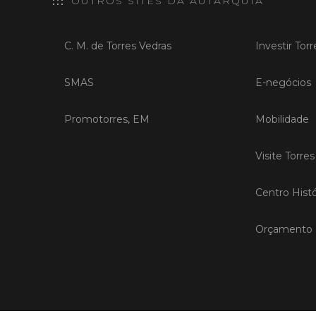
OUTROS SITES DA AUTARQUIA
C. M. de Torres Vedras
Investir Tor
SMAS
E-negócios
Promotorres, EM
Mobilidade
Visite Torre
Centro Histó
Orçamento P