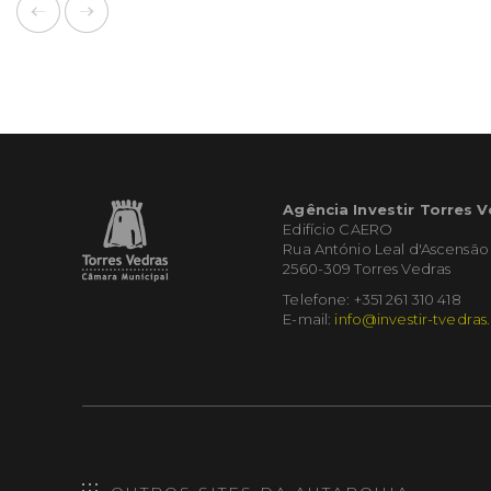
Agência Investir Torres 
Edifício CAERO
Rua António Leal d'Ascensão
2560-309 Torres Vedras
Telefone: +351 261 310 418
E-mail:
info@investir-tvedras