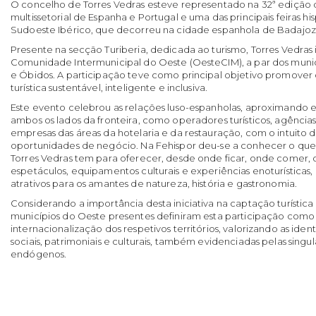
O concelho de Torres Vedras esteve representado na 32ª edição d
multissetorial de Espanha e Portugal e uma das principais feiras 
Sudoeste Ibérico, que decorreu na cidade espanhola de Badajoz,
Presente na secção Turiberia, dedicada ao turismo, Torres Vedras
Comunidade Intermunicipal do Oeste (OesteCIM), a par dos munic
e Óbidos. A participação teve como principal objetivo promover
turística sustentável, inteligente e inclusiva.
Este evento celebrou as relações luso-espanholas, aproximando e
ambos os lados da fronteira, como operadores turísticos, agências
empresas das áreas da hotelaria e da restauração, com o intuito d
oportunidades de negócio. Na Fehispor deu-se a conhecer o qu
Torres Vedras tem para oferecer, desde onde ficar, onde comer, o
espetáculos, equipamentos culturais e experiências enoturísticas,
atrativos para os amantes de natureza, história e gastronomia.
Considerando a importância desta iniciativa na captação turística 
municípios do Oeste presentes definiram esta participação como
internacionalização dos respetivos territórios, valorizando as iden
sociais, patrimoniais e culturais, também evidenciadas pelas singu
endógenos.