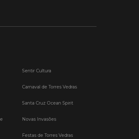
 MAIS
do em 20/04/26
s Vedras recebeu a 13.ª
ão da Semana INOV-E
na INOV-E – Empreender em Torres
Sentir Cultura
egressou entre os dias 13 e 16 de abril,
do empreendedores, tecido
rial e especialistas num conjunto de
Carnaval de Torres Vedras
vas focadas na inovação, criação de
s e desenvolvimento de
Santa Cruz Ocean Spirit
ências empreendedoras.
de
Novas Invasões
 MAIS
Festas de Torres Vedras