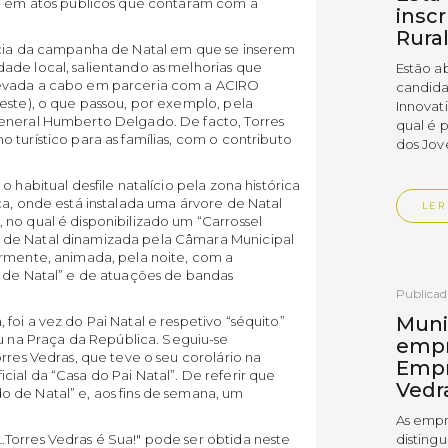
s, em atos públicos que contaram com a
insc
Rura
ncia da campanha de Natal em que se inserem
ade local, salientando as melhorias que
Estão a
levada a cabo em parceria com a ACIRO
candida
este), o que passou, por exemplo, pela
Innovat
General Humberto Delgado. De facto, Torres
qual é 
 turístico para as famílias, com o contributo
dos Jov
 habitual desfile natalício pela zona histórica
ca, onde está instalada uma árvore de Natal
LER
no qual é disponibilizado um “Carrossel
 de Natal dinamizada pela Câmara Municipal
ormente, animada, pela noite, com a
o de Natal” e de atuações de bandas
Publica
Muni
foi a vez do Pai Natal e respetivo “séquito”
na Praça da República. Seguiu-se
empr
rres Vedras, que teve o seu corolário na
Empr
ial da “Casa do Pai Natal”. De referir que
Vedr
 de Natal” e, aos fins de semana, um
As empr
disting
Torres Vedras é Sua!" pode ser obtida neste