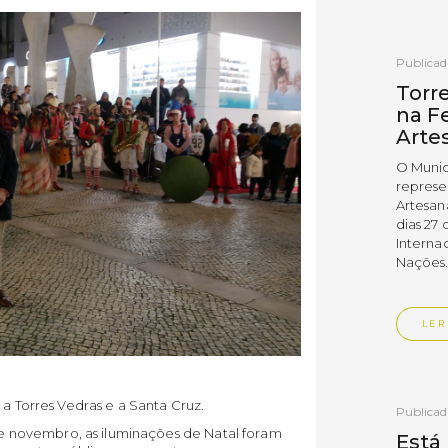
Publica
Torr
na Fe
Arte
O Munic
represe
Artesan
dias 27 
Interna
Nações
LER
 a Torres Vedras e a Santa Cruz.
Publica
 de novembro, as iluminações de Natal foram
Está