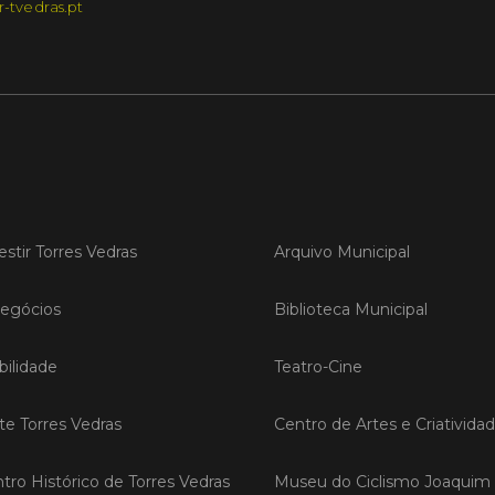
r-tvedras.pt
LER
Publica
Torre
ediç
A Sema
estir Torres Vedras
Arquivo Municipal
Vedras r
reunin
empresa
egócios
Biblioteca Municipal
iniciati
negócio
ilidade
Teatro-Cine
compet
ite Torres Vedras
Centro de Artes e Criativida
LER
tro Histórico de Torres Vedras
Museu do Ciclismo Joaquim