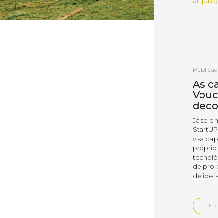
arquivo
Publicad
As c
Vouc
deco
Já se e
StartUP
visa cap
próprio
tecnoló
de proj
de ideia
LER