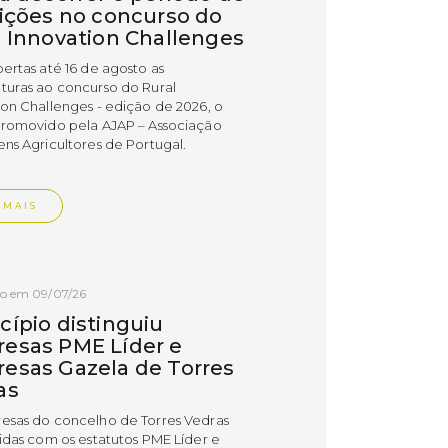
rições no concurso do
l Innovation Challenges
bertas até 16 de agosto as
turas ao concurso do Rural
ion Challenges - edição de 2026, o
promovido pela AJAP – Associação
ens Agricultores de Portugal.
 MAIS
do em 09/07/26
cípio distinguiu
esas PME Líder e
esas Gazela de Torres
as
esas do concelho de Torres Vedras
uidas com os estatutos PME Líder e