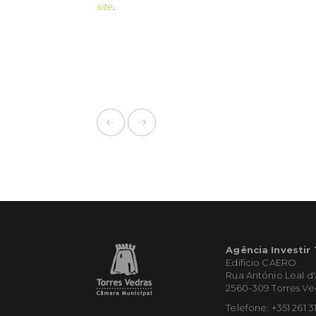
site
.
Agência Investir
Edifício CAERO
Rua António Leal d
2560-309 Torres Ve
Telefone: +351 261 3