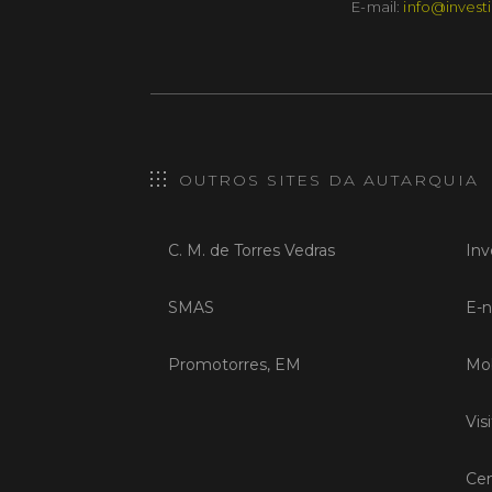
E-mail:
info@investi
OUTROS SITES DA AUTARQUIA
C. M. de Torres Vedras
Inv
SMAS
E-n
Promotorres, EM
Mob
Vis
Cen