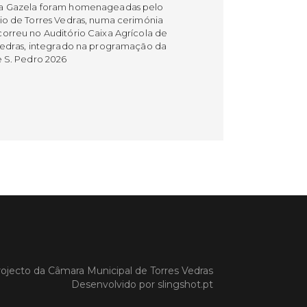
a Gazela foram homenageadas pelo
io de Torres Vedras, numa cerimónia
orreu no Auditório Caixa Agrícola de
Vedras, integrado na programação da
e S. Pedro 2026
 MAIS
do em 08/07/26
cípio estabeleceu
orando de
ndimento com agência
nvestimento de Oeiras
orando de entendimento entre o
io e a Oeiras Valley Investment
ojecto da
Câmara Municipal de Torres Vedras
foi assinado na manhã de ontem, dia
Desenvolvido por
slingshot.pt
lho, numa cerimónia realizada no
o do Convento da Graça.