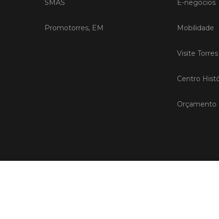
SMAS
E-negócios
Promotorres, EM
Mobilidade
Visite Torre
Centro Histó
Orçamento P