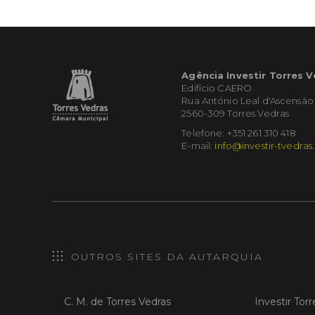
Agência Investir Torres 
Edifício CAERO
Rua António Leal d'Ascensão
2560-309 Torres Vedras
Telefone: +351 261 310 418
E-mail:
info@investir-tvedras
OUTROS SITES DA AUTARQUIA
C. M. de Torres Vedras
Investir Tor