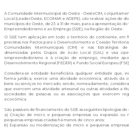
A Comunidade Intermunicipal do Oeste - OesteCIM, conjuntame
Local (LeaderOeste, ECOMAR e ADEPE), vão realizar ações de di
municípios do Oeste, de 23 a 31 de maio, para a apresentação do
Empreendedorismo e ao Emprego (SI2E), na Região do Oeste.
O SI2E tem aplicação em todo o território do continente, em fun
previstas nos Pactos para o Desenvolvimento e Coesão Territoria
Comunidades Intermunicipais (CIM) e nas Estratégias de
dinamizadas pelos Grupos de Acão Local (GAL) e visa oper
empreendedorismo e à criação de emprego, mediante apo
Desenvolvimento Regional (FEDER) e Fundo Social Europeu (FSE)
Considera-se entidade beneficiária qualquer entidade que, 
forma jurídica, exerce uma atividade económica, através da 
bens ou serviços no mercado, sendo, nomeadamente, considerad
que exercem uma atividade artesanal ou outras atividades a título
sociedades de pessoas ou as associações que exercem reg
económica.
São passíveis de financiamento do SI2E as seguintes tipologias de
a) Criação de micro e pequenas empresas ou expansão ou 
pequenas empresas criadas há menos de cinco anos;
b) Expansão ou modernização de micro e pequenas empresas 