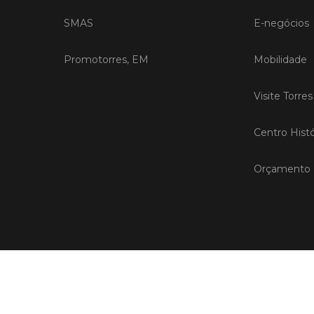
SMAS
E-negócios
Promotorres, EM
Mobilidade
Visite Torre
Centro Histó
Orçamento P