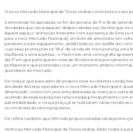
O novo Mercado Municipal de Torres Vedras comemorou o seu pri
A efeméride foi assinalada no fim de semana de 17 e 18 de sete
atividades que não passaram despercebidas aos clientes que na 
àquele espaço: animação itinerante com a presença do Éme (a r
para o novo Mercado Municipal), um bolo de aniversário em volta
parabéns a este equipamento, ateliês lúdicos, um desfile de
t-shir
cupcakes
, promoções na “ilha” de venda de
mercandising
, uma f
insufláveis e uma surpresa… o
Flashmob
, uma coreografia apresen
dia 17 em que participaram mais de 60 elementos previamente en
profissional e que pretendeu criar um momento artístico informal
quotidiano do mercado.
De realçar que para além de proporcionar excelentes condições 
atividade dos seus operadores, o novo Mercado Municipal é atu
dinamizado: conta com uma área destinada às crianças e outra d
acolhido diversas exposições relacionadas principalmente com a
sustentabilidade; e na sua praça já se realizaram várias iniciativ
ou um arraial de santos populares…
De referir também que têm sido proporcionadas várias promoçõe
Venha ao Mercado Municipal de Torres Vedras. Estão todos à sua