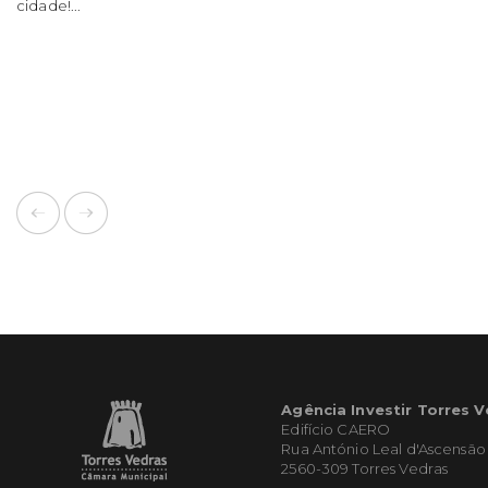
cidade!...
Agência Investir Torres 
Edifício CAERO
Rua António Leal d'Ascensão
2560-309 Torres Vedras