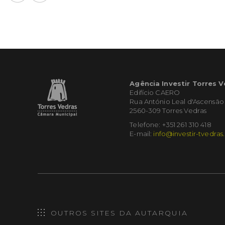
Agência Investir Torres 
Edifício CAERO
Rua António Leal d'Ascensão
2560-309 Torres Vedras
Telefone: +351 261 310 418
E-mail:
info@investir-tvedras
OUTROS SITES DA AUTARQUIA