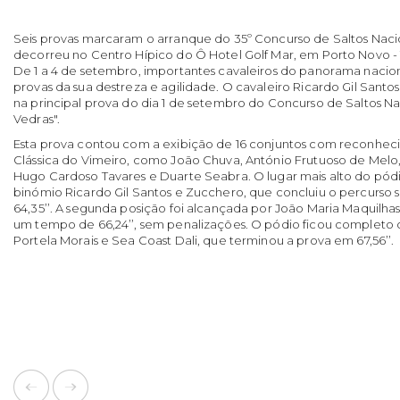
Seis provas marcaram o arranque do 35º Concurso de Saltos Naci
decorreu no Centro Hípico do Ô Hotel Golf Mar, em Porto Novo - 
De 1 a 4 de setembro, importantes cavaleiros do panorama nacion
provas da sua destreza e agilidade. O cavaleiro Ricardo Gil Santo
na principal prova do dia 1 de setembro do Concurso de Saltos Nac
Vedras".
Esta prova contou com a exibição de 16 conjuntos com reconhecida
Clássica do Vimeiro, como João Chuva, António Frutuoso de Melo,
Hugo Cardoso Tavares e Duarte Seabra. O lugar mais alto do pódi
binómio Ricardo Gil Santos e Zucchero, que concluiu o percurso 
64,35’’. A segunda posição foi alcançada por João Maria Maquilh
um tempo de 66,24’’, sem penalizações. O pódio ficou completo
Portela Morais e Sea Coast Dali, que terminou a prova em 67,56’’.