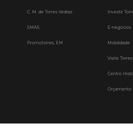
C. M. de Torres Vedras
Investir Tor
SMAS
E-negócios
Promotorres, EM
Mobilidade
Visite Torre
Centro Histó
Orçamento P