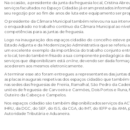
Na ocasião, a presidente da junta da freguesia local, Cristina Abre
serviços facultados no Espaço Cidadão já eram prestados inform
seu regozijo por ao fim de anos de luta este equipamento ser pr
O presidente da Câmara Municipal também relevou na sua interv
o enquadrado no trabalho contínuo da Câmara Municipal ao nível
competências para as juntas de freguesia.
Logo na inauguração dos espaços cidadão do concelho esteve pr
Estado Adjunta e da Modernização Administrativa que se referiu
um excelente exemplo da importância do trabalho conjunto entre
e local, tendo também frisado a sua componente pedagógica da
serviços que disponibilizam está
online
, devendo ser dada formaç
acederem aos mesmos eletronicamente.
A terminar esse ato foram entregues a representantes das juntas
as placas inaugurais respetivas dos espaços cidadão que também 
nas sedes das freguesias de Freiria, Ramalhal, São Pedro da Cadeira,
uniões de freguesia de Carvoeira e Carmões, Dois Portos e Runa
Outeiro da Cabeça e Campelos.
Nos espaços cidadão são também disponibilizados serviços da A
IHRU, da DGC, do SEF, do ISS, da CGA, do IMT, do IEFP e da AMA, 
Autoridade Tributária e Aduaneira.