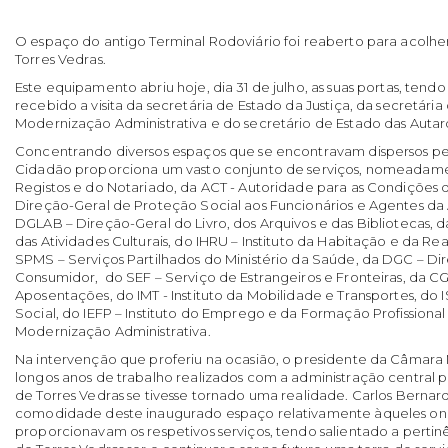
O espaço do antigo Terminal Rodoviário foi reaberto para acolhe
Torres Vedras.
Este equipamento abriu hoje, dia 31 de julho, as suas portas, tend
recebido a visita da secretária de Estado da Justiça, da secretári
Modernização Administrativa e do secretário de Estado das Autar
Concentrando diversos espaços que se encontravam dispersos pel
Cidadão proporciona um vasto conjunto de serviços, nomeadament
Registos e do Notariado, da ACT - Autoridade para as Condições 
Direção-Geral de Proteção Social aos Funcionários e Agentes da 
DGLAB – Direção-Geral do Livro, dos Arquivos e das Bibliotecas, 
das Atividades Culturais, do IHRU – Instituto da Habitação e da Re
SPMS – Serviços Partilhados do Ministério da Saúde, da DGC – Di
Consumidor, do SEF – Serviço de Estrangeiros e Fronteiras, da CG
Aposentações, do IMT - Instituto da Mobilidade e Transportes, do I
Social, do IEFP – Instituto do Emprego e da Formação Profissiona
Modernização Administrativa.
Na intervenção que proferiu na ocasião, o presidente da Câmara
longos anos de trabalho realizados com a administração central 
de Torres Vedras se tivesse tornado uma realidade. Carlos Bernar
comodidade deste inaugurado espaço relativamente àqueles on
proporcionavam os respetivos serviços, tendo salientado a pertin