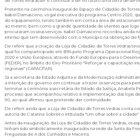
de Torres Vedras ser e continuar a ser no futuro uma terra de servi
Presente na cerimónia inaugural do Espaço de Cidadão de Torres
Isabel Damasceno, vogal executiva do programa Centro 2020, que
do equipamento, tendo também em conta a área de estacionam
ao mesmo, bem como a grande quantidade de utentes que logo 
procuraram os seus serviços. Isabel Damasceno recordou ainda na
intenso que tem desenvolvido com o Município na obtenção de f
De referir que a criação da Loja de Cidadão de Torres Vedras tev
qual foi comparticipado em 85% pelo Programa Operacional Regi
2020 e União Europeia, através do Fundo Europeu para o Desenv
(FEDER), no âmbito do Eixo Prioritário "Reforçar a capacitação ins
regionais" (CAPACITAR).
Já a secretária de Estado Adjunta e da Modernização Administrati
a intenção do governo em continuar a trazer os serviços para pe
terminar a cerimónia a secretária de Estado da Justiça, Anabela 
processo que acompanhou relativo à implementação das lojas de 
90, ao qual afirmou que pretende dar continuidade.
De referir ainda que a Loja de Cidadão de Torres Vedras conta co
autoria de Catarina Sobreiro intitulada "Um olhar sobre a cidade" e
Antes da inauguração da Loja de Cidadão de Torres Vedras, os e
tinham sido simbolicamente inaugurados na sede da Junta da Fre
Freguesias de A dos Cunhados e Maceira.