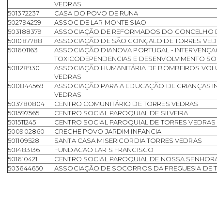
VEDRAS
501372237
CASA DO POVO DE RUNA
502794259
ASSOC DE LAR MONTE SIAO
503188379
ASSOCIAÇÃO DE REFORMADOS DO CONCELHO D
501087788
ASSOCIAÇÃO DE SÃO GONÇALO DE TORRES VE
501601163
ASSOCIAÇÃO DIANOVA PORTUGAL - INTERVENÇA
TOXICODEPENDENCIAS E DESENVOLVIMENTO SO
501128930
ASSOCIAÇÃO HUMANITÁRIA DE BOMBEIROS VOL
VEDRAS
500844569
ASSOCIAÇÃO PARA A EDUCAÇÃO DE CRIANÇAS I
VEDRAS
503780804
CENTRO COMUNITÁRIO DE TORRES VEDRAS
501597565
CENTRO SOCIAL PAROQUIAL DE SILVEIRA
501511245
CENTRO SOCIAL PAROQUIAL DE TORRES VEDRAS
500902860
CRECHE POVO JARDIM INFANCIA
501109528
SANTA CASA MISERICORDIA TORRES VEDRAS
501483136
FUNDACAO LAR S FRANCISCO
501610421
CENTRO SOCIAL PAROQUIAL DE NOSSA SENHORA
503644650
ASSOCIAÇÃO DE SOCORROS DA FREGUESIA DE T