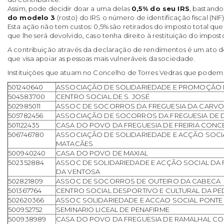
Assim, pode decidir doar a uma delas
0,5% do seu IRS
, bastand
do modelo 3
(rosto) do IRS o número de identificação fiscal (NIF
Esta ação não tem custos: 0,5% são retirados do imposto total que
que lhe será devolvido, caso tenha direito à restituição do impos
A contribuição através da declaração de rendimentos é um ato de
que visa apoiar as pessoas mais vulneráveis da sociedade.
Instituições que atuam no Concelho de Torres Vedras que podem 
501240640
ASSOCIAÇÃO DE SOLIDARIEDADE E PROMOÇÃO
504583700
CENTRO SOCIAL DE S. JOSÉ
502985011
ASSOC DE SOCORROS DA FREGUESIA DA CARVO
505782456
ASSOCIAÇÃO DE SOCORROS DA FREGUESIA DE 
501122435
CASA DO POVO DA FREGUESIA DE FREIRIA CON
506746780
ASSOCIAÇÃO DE SOLIDARIEDADE E ACÇÃO SOCIA
MATACÃES
500940240
CASA DO POVO DE MAXIAL
502352884
ASSOC DE SOLIDARIEDADE E ACÇÃO SOCIAL DA 
DA VENTOSA
502821809
ASSOC DE SOCORROS DE OUTEIRO DA CABECA
501367764
CENTRO SOCIAL DESPORTIVO E CULTURAL DA P
502620366
ASSOC SOLIDARIEDADE E ACCAO SOCIAL PONTE
500952752
SEMINARIO LICEAL DE PENAFIRME
500938989
CASA DO POVO DA FREGUESIA DE RAMALHAL C