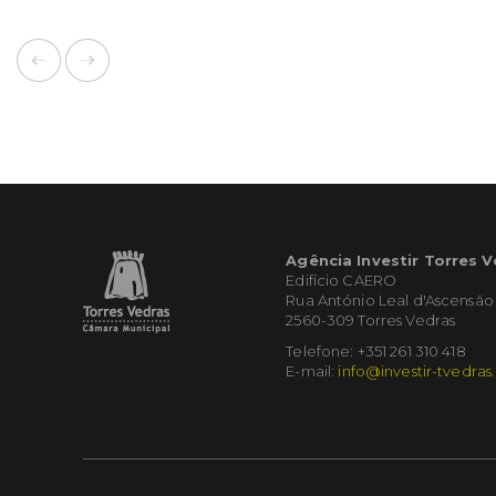
Agência Investir Torres 
Edifício CAERO
Rua António Leal d'Ascensão
2560-309 Torres Vedras
Telefone: +351 261 310 418
E-mail:
info@investir-tvedras