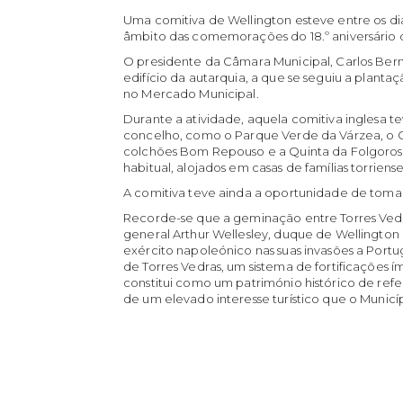
Uma comitiva de Wellington esteve entre os dia
âmbito das comemorações do 18.º aniversário 
O presidente da Câmara Municipal, Carlos Bern
edifício da autarquia, a que se seguiu a plan
no Mercado Municipal.
Durante a atividade, aquela comitiva inglesa te
concelho, como o Parque Verde da Várzea, o C
colchões Bom Repouso e a Quinta da Folgorosa
habitual, alojados em casas de famílias torriense
A comitiva teve ainda a oportunidade de tomar
Recorde-se que a geminação entre Torres Vedra
general Arthur Wellesley, duque de Wellington
exército napoleónico nas suas invasões a Portuga
de Torres Vedras, um sistema de fortificações í
constitui como um património histórico de refe
de um elevado interesse turístico que o Municí