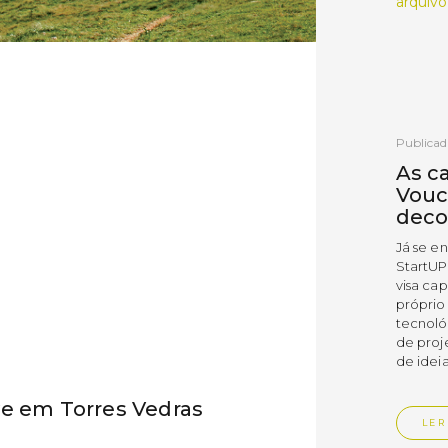
arquivo
Publicad
As c
Vouc
deco
Já se e
StartUP
visa cap
próprio
tecnoló
de proj
de ideia
ve em Torres Vedras
LER