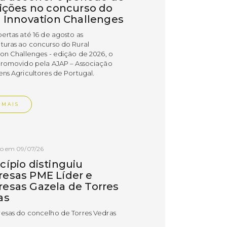
rições no concurso do
l Innovation Challenges
bertas até 16 de agosto as
turas ao concurso do Rural
ion Challenges - edição de 2026, o
promovido pela AJAP – Associação
ens Agricultores de Portugal.
 MAIS
do em 09/07/26
cípio distinguiu
esas PME Líder e
esas Gazela de Torres
as
esas do concelho de Torres Vedras
uidas com os estatutos PME Líder e