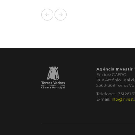
Agência Investir
Edifício CAERO
Rua António Leal d
2560-309 Torres Ve
Telefone: +351 261 3
E-mail:
info@investi