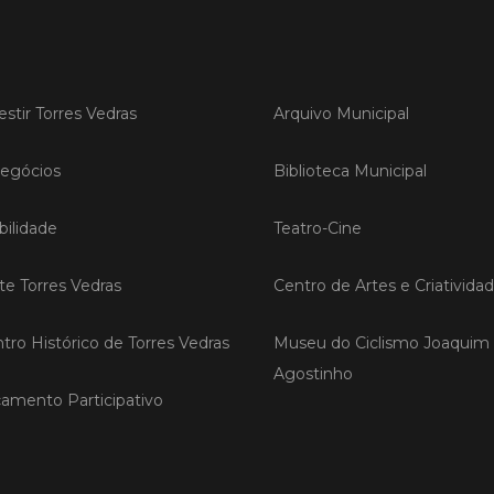
LER
estir Torres Vedras
Arquivo Municipal
Publica
egócios
Biblioteca Municipal
Torre
ediç
ilidade
Teatro-Cine
A Sema
Vedras r
ite Torres Vedras
Centro de Artes e Criativida
reunin
empresa
iniciati
tro Histórico de Torres Vedras
Museu do Ciclismo Joaquim
negócio
compet
Agostinho
amento Participativo
LER