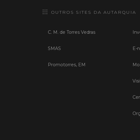
OUTROS SITES DA AUTARQUIA
C. M. de Torres Vedras
Inv
SMAS
E-n
Promotorres, EM
Mob
Vis
Cen
Orç