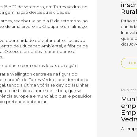
insc
s 15 e 22 de setembro, em Torres Vedras, no
Rura
da geminação destas duas cidades.
ardes, recebeu-a no dia 17 de setembro, no
Estão a
tação de uma árvore no Choupal e um almoço
candida
Innovat
qual é 
ve oportunidade de visitar outros locais do
dos Jov
entro de Educação Ambiental, a fábrica de
. Os seus elementos ficaram, como é
s.
LER
 contacto com outros locais da região.
s e Wellington centra-se na figura do
 e marquês de Torres Vedras, que derrotou o
l, tendo a última vitória se devido às Linhas
Publica
mpar construído a norte de Lisboa, que se
rência europeia e mundial, o qual é possuidor
Muni
pio pretende potenciar.
empr
Empr
Vedr
As empr
disting