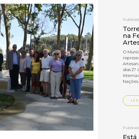
Publica
Torr
na Fe
Arte
O Munic
represe
Artesan
dias 27 
Interna
Nações
LER
Publica
Está