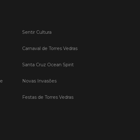
 MAIS
Sentir Cultura
do em 20/04/26
Carnaval de Torres Vedras
s Vedras recebeu a 13.ª
ão da Semana INOV-E
Santa Cruz Ocean Spirit
na INOV-E – Empreender em Torres
egressou entre os dias 13 e 16 de abril,
de
Novas Invasões
do empreendedores, tecido
rial e especialistas num conjunto de
vas focadas na inovação, criação de
Festas de Torres Vedras
s e desenvolvimento de
ências empreendedoras.
 MAIS