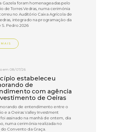
a Gazela foram homenageadas pelo
io de Torres Vedras, numa cerimónia
orreu no Auditório Caixa Agrícola de
Vedras, integrado na programação da
e S. Pedro 2026
 MAIS
do em 08/07/26
cípio estabeleceu
orando de
ndimento com agência
nvestimento de Oeiras
orando de entendimento entre o
io e a Oeiras Valley Investment
foi assinado na manhã de ontem, dia
lho, numa cerimónia realizada no
o do Convento da Graça.