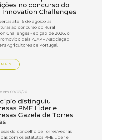
rições no concurso do
l Innovation Challenges
bertas até 16 de agosto as
turas ao concurso do Rural
ion Challenges - edição de 2026, o
promovido pela AJAP – Associação
ens Agricultores de Portugal.
 MAIS
do em 09/07/26
cípio distinguiu
esas PME Líder e
esas Gazela de Torres
as
esas do concelho de Torres Vedras
uidas com os estatutos PME Líder e