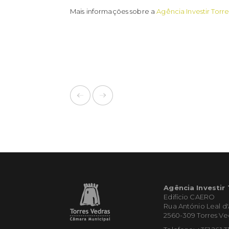
Mais informações sobre a
Agência Investir Torr
Agência Investir
Edifício CAERO
Rua António Leal d
2560-309 Torres Ve