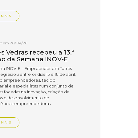
 MAIS
do em 20/04/26
s Vedras recebeu a 13.ª
ão da Semana INOV-E
na INOV-E – Empreender em Torres
egressou entre os dias 13 e 16 de abril,
do empreendedores, tecido
rial e especialistas num conjunto de
vas focadas na inovação, criação de
s e desenvolvimento de
ências empreendedoras.
 MAIS