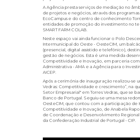
A Agência presta serviços de mediação no âmb
de projetos e negócios, através dos progra
EcoCampus e do centro de conhecimento Torr
entidades de promoção do investimento no t
SMART FARM COLAB.
Neste espaço vai ainda funcionar o Polo Des
Intermunicipal do Oeste - OesteCIM, um balcã
(presencial, digital assistido e telefónico), des
gestão de negócios. Esta é uma medida desenv
Competitividade e Inovação, em parceria com
Administrativa - AMA e a Agência para o Inves
AICEP.
Após a cerimónia de inauguração realizou-se 
Vedras: Competitividade e crescimento”, na q
Setor Empresarial" em Torres Vedras, que se b
Banco de Portugal. Seguiu-se uma mesa redo
OesteCIM, que contou com a participação de Is
Competitividade e Inovação, de Anabela Rapos
de Coordenação e Desenvolvimento Regional d
da Confederação Industrial de Portugal - CIP.