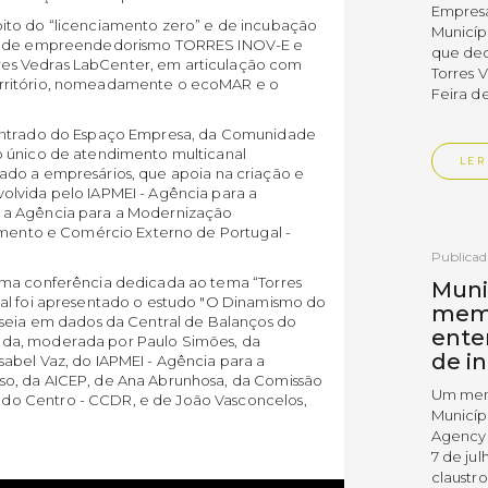
Empres
ito do “licenciamento zero” e de incubação
Municíp
mas de empreendedorismo TORRES INOV-E e
que dec
es Vedras LabCenter, em articulação com
Torres 
erritório, nomeadamente o ecoMAR e o
Feira d
centrado do Espaço Empresa, da Comunidade
o único de atendimento multicanal
LER
tinado a empresários, que apoia na criação e
olvida pelo IAPMEI - Agência para a
 a Agência para a Modernização
timento e Comércio Externo de Portugal -
Publica
uma conferência dedicada ao tema “Torres
Muni
ual foi apresentado o estudo "O Dinamismo do
mem
aseia em dados da Central de Balanços do
ente
nda, moderada por Paulo Simões, da
de i
abel Vaz, do IAPMEI - Agência para a
o, da AICEP, de Ana Abrunhosa, da Comissão
Um mem
o Centro - CCDR, e de João Vasconcelos,
Municíp
Agency 
7 de ju
claustr