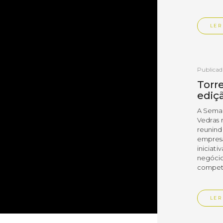
LER
Publica
Torre
ediç
A Sema
Vedras r
reunin
empresa
iniciati
negócio
compet
LER