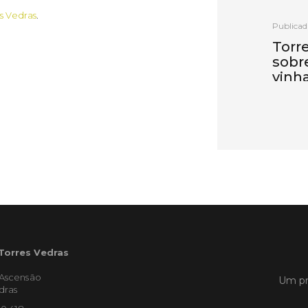
es Vedras
.
Publicad
Torr
sobr
vinh
Oest
Torres 
uma ses
recuper
afetada
extrema
iniciati
Coopera
com o a
LER
 Torres Vedras
'Ascensão
Um pr
dras
Publicad