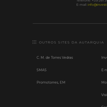
Telefone: +351 261 3
E-mail:
info@investi
OUTROS SITES DA AUTARQUIA
C. M. de Torres Vedras
Inv
SMAS
E-n
Promotorres, EM
Mob
Vis