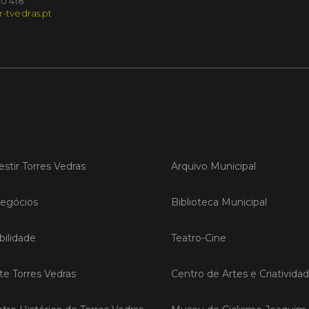
10 418
r-tvedras.pt
Torr
pres
O Munic
da Feira
qual dec
em Madr
LER
estir Torres Vedras
Arquivo Municipal
Publica
egócios
Biblioteca Municipal
TORR
EcoC
ilidade
Teatro-Cine
reno
âmbi
ite Torres Vedras
Centro de Artes e Criativida
As incu
EcoCamp