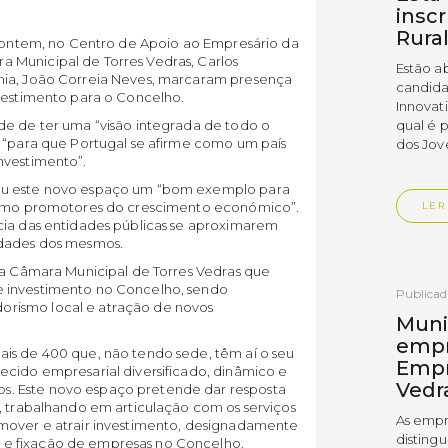
insc
Rura
da ontem, no Centro de Apoio ao Empresário da
 Municipal de Torres Vedras, Carlos
Estão a
mia, João Correia Neves, marcaram presença
candida
nvestimento para o Concelho.
Innovat
de de ter uma “visão integrada de todo o
qual é 
s “para que Portugal se afirme como um país
dos Jov
nvestimento”.
rou este novo espaço um “bom exemplo para
 como promotores do crescimento económico”.
LER
cia das entidades públicas se aproximarem
idades dos mesmos.
da Câmara Municipal de Torres Vedras que
e investimento no Concelho, sendo
Publica
rismo local e atração de novos
Muni
empr
is de 400 que, não tendo sede, têm aí o seu
Empr
ecido empresarial diversificado, dinâmico e
Vedr
. Este novo espaço pretende dar resposta
, trabalhando em articulação com os serviços
As empr
omover e atrair investimento, designadamente
disting
e fixação de empresas no Concelho.