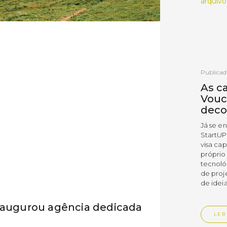
arquivo
Publicad
As c
Vouc
deco
Já se e
StartUP
visa cap
próprio
tecnoló
de proj
de ideia
inaugurou agência dedicada
LER