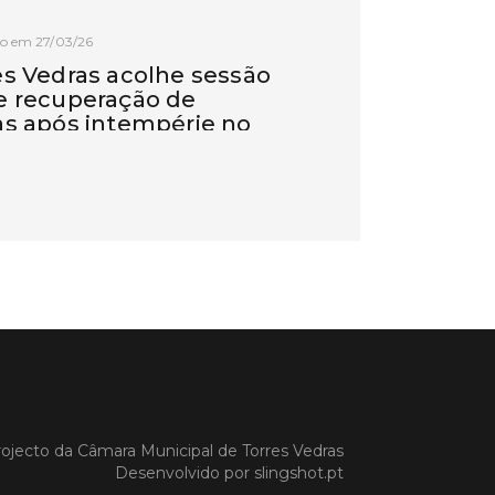
o em 27/03/26
es Vedras acolhe sessão
e recuperação de
as após intempérie no
e
Vedras recebeu, na manhã de hoje,
são de esclarecimento dedicada à
ação das vinhas e das infraestruturas
s pelos episódios de pluviosidade
 que atingiram a região Oeste. A
va foi promovida pela CAP –
tiva de Agricultores de Portugal,
poio da C
 MAIS
ojecto da
Câmara Municipal de Torres Vedras
Desenvolvido por
slingshot.pt
o em 11/02/26