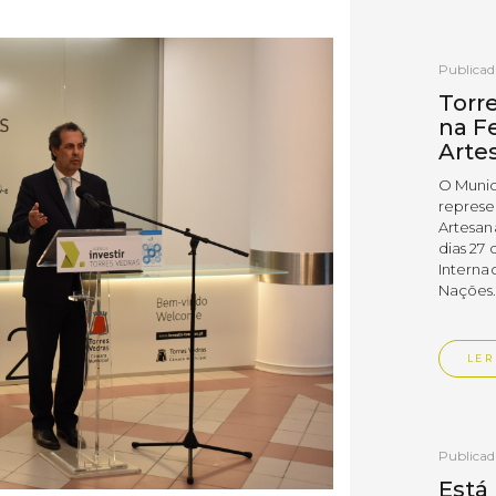
Publica
Torr
na Fe
Arte
O Munic
represe
Artesan
dias 27 
Interna
Nações
LER
Publica
Está