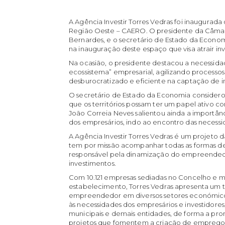
A Agência Investir Torres Vedras foi inaugura
Região Oeste – CAERO. O presidente da Câmara
Bernardes, e o secretário de Estado da Econo
na inauguração deste espaço que visa atrair i
Na ocasião, o presidente destacou a necessida
ecossistema” empresarial, agilizando processo
desburocratizado e eficiente na captação de i
O secretário de Estado da Economia conside
que os territórios possam ter um papel ativo
João Correia Neves salientou ainda a importân
dos empresários, indo ao encontro das necess
A Agência Investir Torres Vedras é um projeto 
tem por missão acompanhar todas as formas d
responsável pela dinamização do empreendedo
investimentos.
Com 10.121 empresas sediadas no Concelho e ma
estabelecimento, Torres Vedras apresenta um t
empreendedor em diversos setores económicos
às necessidades dos empresários e investidores
municipais e demais entidades, de forma a pr
projetos que fomentem a criação de emprego 