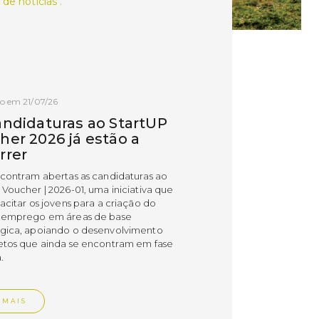
 de notícias .
o em 21/07/26
andidaturas ao StartUP
her 2026 já estão a
rrer
ncontram abertas as candidaturas ao
 Voucher | 2026-01, uma iniciativa que
acitar os jovens para a criação do
 emprego em áreas de base
gica, apoiando o desenvolvimento
etos que ainda se encontram em fase
.
 MAIS