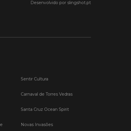
Desenvolvido por
slingshot.pt
 MAIS
do em 20/04/26
s Vedras recebeu a 13.ª
ão da Semana INOV-E
na INOV-E – Empreender em Torres
egressou entre os dias 13 e 16 de abril,
do empreendedores, tecido
Sentir Cultura
rial e especialistas num conjunto de
vas focadas na inovação, criação de
s e desenvolvimento de
Carnaval de Torres Vedras
ências empreendedoras.
Santa Cruz Ocean Spirit
 MAIS
de
Novas Invasões