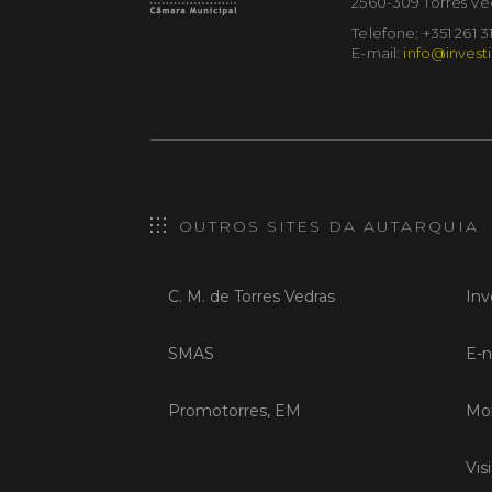
2560-309 Torres Ve
Telefone: +351 261 3
E-mail:
info@investi
OUTROS SITES DA AUTARQUIA
C. M. de Torres Vedras
Inv
SMAS
E-n
Promotorres, EM
Mob
Vis