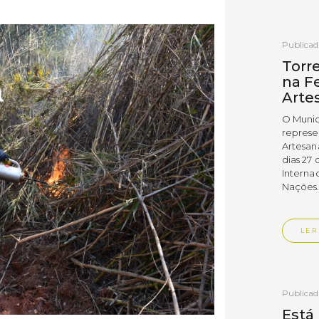
Publica
Torr
na Fe
Arte
O Munic
represe
Artesan
dias 27 
Interna
Nações
LER
Publica
Está