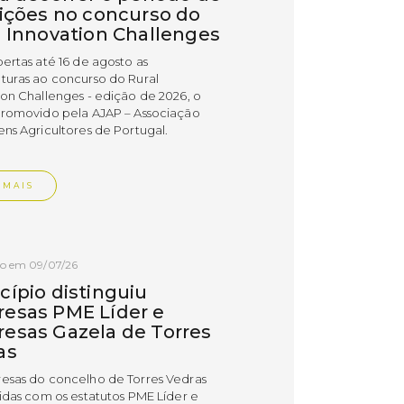
rições no concurso do
l Innovation Challenges
bertas até 16 de agosto as
turas ao concurso do Rural
ion Challenges - edição de 2026, o
promovido pela AJAP – Associação
ens Agricultores de Portugal.
 MAIS
do em 09/07/26
cípio distinguiu
esas PME Líder e
esas Gazela de Torres
as
esas do concelho de Torres Vedras
uidas com os estatutos PME Líder e