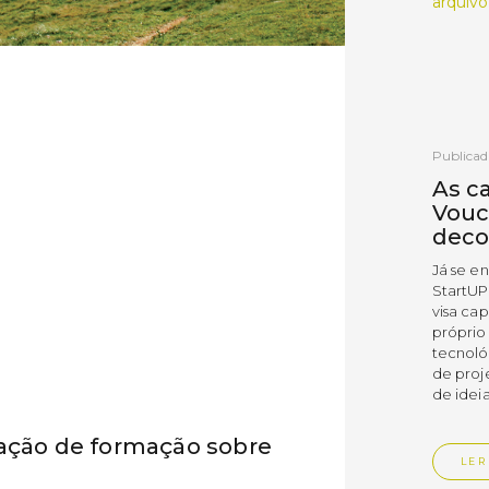
arquivo
Publicad
As c
Vouc
deco
Já se e
StartUP
visa cap
próprio
tecnoló
de proj
de ideia
 ação de formação sobre
LER