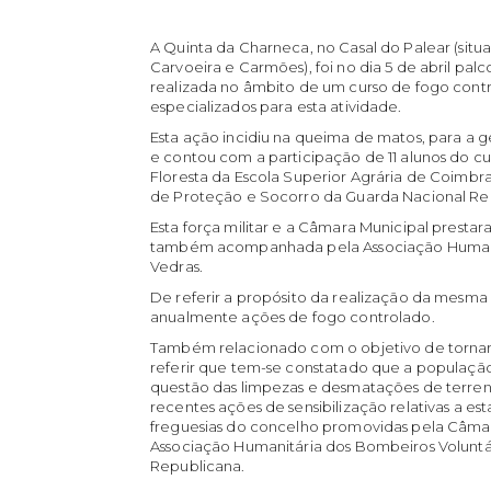
A Quinta da Charneca, no Casal do Palear (situa
Carvoeira e Carmões), foi no dia 5 de abril pa
realizada no âmbito de um curso de fogo cont
especializados para esta atividade.
Esta ação incidiu na queima de matos, para a 
e contou com a participação de 11 alunos do cu
Floresta da Escola Superior Agrária de Coimbr
de Proteção e Socorro da Guarda Nacional Re
Esta força militar e a Câmara Municipal prestara
também acompanhada pela Associação Humanit
Vedras.
De referir a propósito da realização da mesm
anualmente ações de fogo controlado.
Também relacionado com o objetivo de tornar o 
referir que tem-se constatado que a populaçã
questão das limpezas e desmatações de terrenos
recentes ações de sensibilização relativas a e
freguesias do concelho promovidas pela Câma
Associação Humanitária dos Bombeiros Voluntár
Republicana.