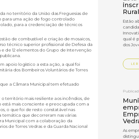
insc
Rura
da no território da União das Freguesias de
lco para uma ação de fogo controlado
Estão a
rolado, para a credenciação de técnicos
candida
Innovat
gestão de combustível e criação de mosaicos,
qual é 
rso técnico superior profissional de Defesa da
dos Jov
a e de 12 elementos do Grupo de Intervenção
publicana.
m apoio logístico a esta ação, a qual foi
LER
ária dos Bombeiros Voluntários de Torres
a que a Câmara Municipal tem efetuado
Publica
território mais resiliente aos incêndios, de
Muni
o está mais consciente e preocupada com a
empr
, o que foi de resto constatável nas
Empr
sta temática que decorreram nas várias
Vedr
ra Municipal com a colaboração da
ios de Torres Vedras e da Guarda Nacional
As empr
disting