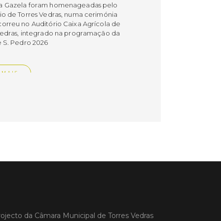
a Gazela foram homenageadas pelo
io de Torres Vedras, numa cerimónia
orreu no Auditório Caixa Agrícola de
Vedras, integrado na programação da
e S. Pedro 2026
 MAIS
do em 08/07/26
cípio estabeleceu
orando de
ndimento com agência
nvestimento de Oeiras
orando de entendimento entre o
io e a Oeiras Valley Investment
foi assinado na manhã de ontem, dia
lho, numa cerimónia realizada no
ojecto da
Câmara Municipal de Torres Vedras
o do Convento da Graça.