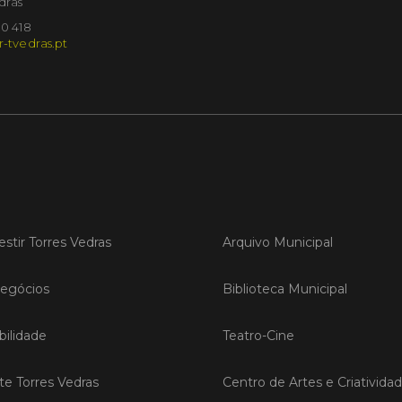
dras
10 418
r-tvedras.pt
LER
Publica
Torre
ediç
A Sema
Vedras r
reunin
estir Torres Vedras
Arquivo Municipal
empresa
iniciati
negócio
egócios
Biblioteca Municipal
compet
ilidade
Teatro-Cine
LER
ite Torres Vedras
Centro de Artes e Criativida