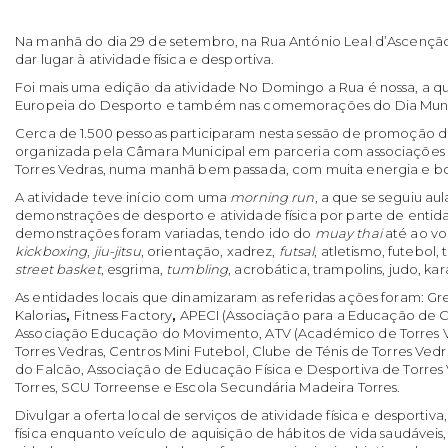
Na manhã do dia 29 de setembro, na Rua António Leal d’Ascenção, 
dar lugar à atividade física e desportiva.
Foi mais uma edição da atividade No Domingo a Rua é nossa, a q
Europeia do Desporto e também nas comemorações do Dia Mund
Cerca de 1.500 pessoas participaram nesta sessão de promoção da 
organizada pela Câmara Municipal em parceria com associações d
Torres Vedras, numa manhã bem passada, com muita energia e bo
A atividade teve início com uma
morning run
, a que se seguiu aul
demonstrações de desporto e atividade física por parte de entidad
demonstrações foram variadas, tendo ido do
muay thai
até ao vo
kickboxing
,
jiu-jitsu
, orientação, xadrez,
futsal
, atletismo, futebol, 
street basket
, esgrima,
tumbling
, acrobática, trampolins, judo, ka
As entidades locais que dinamizaram as referidas ações foram: Gr
Kalorias
,
Fitness Factory
,
APECI (Associação para a Educação de Cr
Associação Educação do Movimento, ATV (Académico de Torres V
Torres Vedras, Centros Mini Futebol, Clube de Ténis de Torres Ved
do Falcão, Associação de Educação Física e Desportiva de Torres
Torres, SCU Torreense e Escola Secundária Madeira Torres.
Divulgar a oferta local de serviços de atividade física e desportiv
física enquanto veículo de aquisição de hábitos de vida saudávei